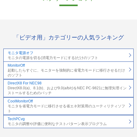
「ビデオ用」カテゴリーの人気ランキング
モニタ電源オフ
モニタの電源を切る(消電力モードにする)だけのソフト
MonitorOff
起動したらすぐに、モニターを強制的に省電力モードに移行させるだけ
のソフト
DirectX8 For NEC98
DirectX8.0(a)、8.1(b)、および9.0(a/b/c)をNEC PC-9821に無理矢理イン
ストールするためのパッチ
CoolMonitorOff
モニタを省電力モードに移行させる省エネ対策用のユーティリティソフ
ト
TechPCvg
モニタの調整や評価に便利なテストパターン表示プログラム