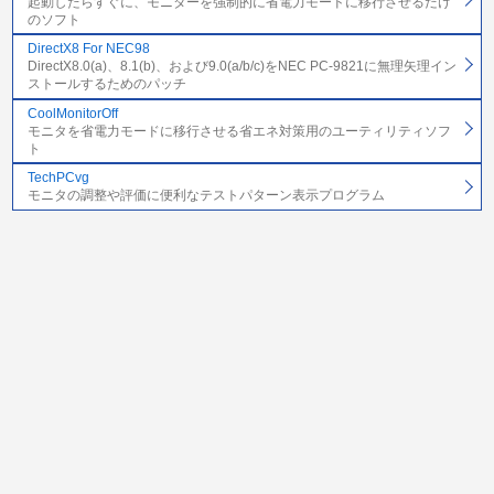
起動したらすぐに、モニターを強制的に省電力モードに移行させるだけ
のソフト
DirectX8 For NEC98
DirectX8.0(a)、8.1(b)、および9.0(a/b/c)をNEC PC-9821に無理矢理イン
ストールするためのパッチ
CoolMonitorOff
モニタを省電力モードに移行させる省エネ対策用のユーティリティソフ
ト
TechPCvg
モニタの調整や評価に便利なテストパターン表示プログラム