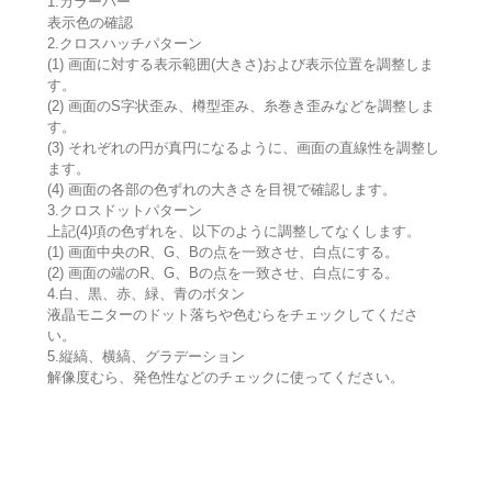
1.カラーバー
表示色の確認
2.クロスハッチパターン
(1) 画面に対する表示範囲(大きさ)および表示位置を調整しま
す。
(2) 画面のS字状歪み、樽型歪み、糸巻き歪みなどを調整しま
す。
(3) それぞれの円が真円になるように、画面の直線性を調整し
ます。
(4) 画面の各部の色ずれの大きさを目視で確認します。
3.クロスドットパターン
上記(4)項の色ずれを、以下のように調整してなくします。
(1) 画面中央のR、G、Bの点を一致させ、白点にする。
(2) 画面の端のR、G、Bの点を一致させ、白点にする。
4.白、黒、赤、緑、青のボタン
液晶モニターのドット落ちや色むらをチェックしてくださ
い。
5.縦縞、横縞、グラデーション
解像度むら、発色性などのチェックに使ってください。