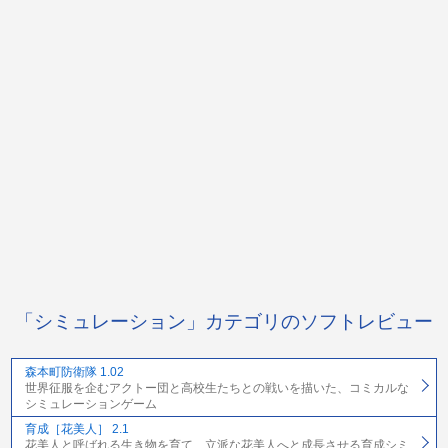
「シミュレーション」カテゴリのソフトレビュー
森本町防衛隊 1.02
世界征服を企むアクトー団と高校生たちとの戦いを描いた、コミカルな
シミュレーションゲーム
育成［花美人］ 2.1
花美人と呼ばれる生き物を育て、立派な花美人へと成長させる育成シミ