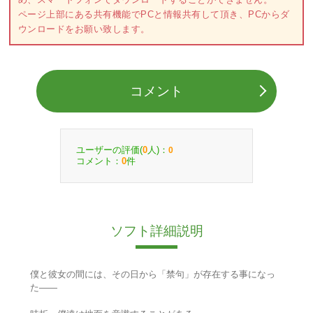
ページ上部にある共有機能でPCと情報共有して頂き、PCからダ
ウンロードをお願い致します。
コメント
ユーザーの評価(
人)：
0
0
コメント：
件
0
ソフト詳細説明
僕と彼女の間には、その日から「禁句」が存在する事になっ
た――