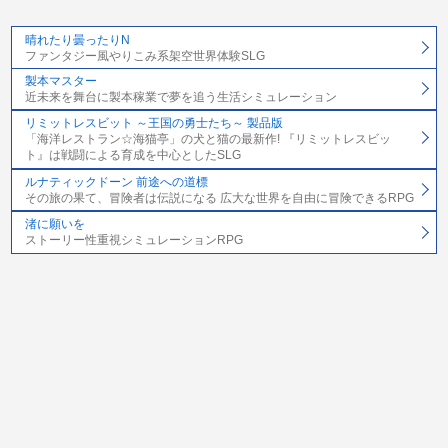
晴れたり曇ったりN
ファンタジー風やりこみ系架空世界体験SLG
製本マスター
近未来を舞台に製本稼業で夢を追う生活シミュレーション
リミットレスビット ～王国の勇士たち～ 製品版
「海洋レストラン☆海猫亭」の犬と猫の最新作! 『リミットレスビッ
ト』は戦闘による育成を中心としたSLG
ルナティックドーン 前途への道標
その旅の果て、冒険者は伝説になる 広大な世界を自由に冒険できるRPG
渚に願いを
ストーリー性重視シミュレーションRPG