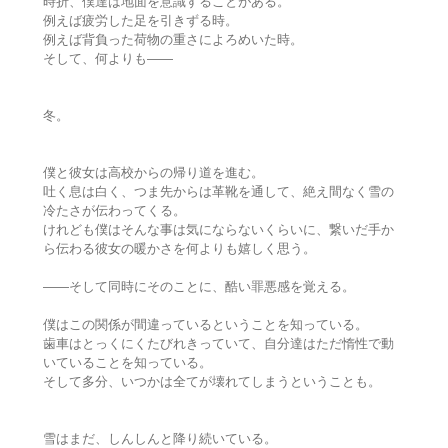
時折、僕達は地面を意識することがある。
例えば疲労した足を引きずる時。
例えば背負った荷物の重さによろめいた時。
そして、何よりも――
冬。
僕と彼女は高校からの帰り道を進む。
吐く息は白く、つま先からは革靴を通して、絶え間なく雪の
冷たさが伝わってくる。
けれども僕はそんな事は気にならないくらいに、繋いだ手か
ら伝わる彼女の暖かさを何よりも嬉しく思う。
――そして同時にそのことに、酷い罪悪感を覚える。
僕はこの関係が間違っているということを知っている。
歯車はとっくにくたびれきっていて、自分達はただ惰性で動
いていることを知っている。
そして多分、いつかは全てが壊れてしまうということも。
雪はまだ、しんしんと降り続いている。