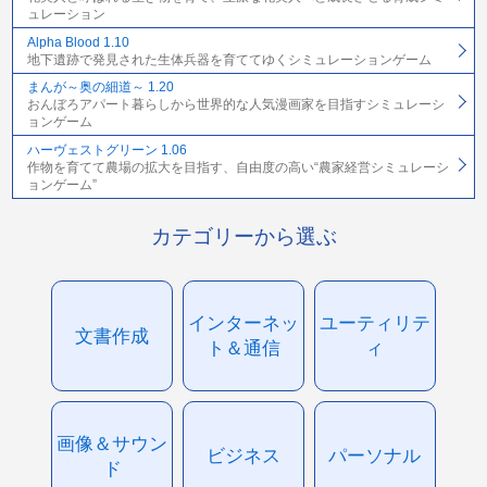
ュレーション
Alpha Blood 1.10
地下遺跡で発見された生体兵器を育ててゆくシミュレーションゲーム
まんが～奥の細道～ 1.20
おんぼろアパート暮らしから世界的な人気漫画家を目指すシミュレーシ
ョンゲーム
ハーヴェストグリーン 1.06
作物を育てて農場の拡大を目指す、自由度の高い“農家経営シミュレーシ
ョンゲーム”
カテゴリーから選ぶ
インターネッ
ユーティリテ
文書作成
ト＆通信
ィ
画像＆サウン
ビジネス
パーソナル
ド