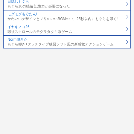
目隠しもぐら
もぐら10の続編 記憶力が必要になった
モグモグもぐたん!
かわいいデザインとノリのいいBGMの中、25秒以内にもぐらを叩く!
イヤキノコ26
球状スクロールのモグラタタキ系ゲーム
Norm叩き☆
もぐら叩き+タッチタイプ練習ソフト風の新感覚アクションゲーム