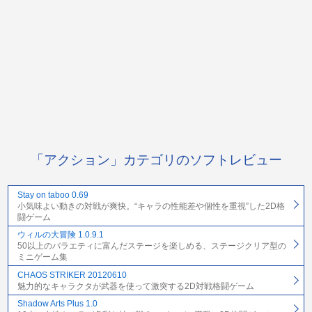
「アクション」カテゴリのソフトレビュー
Stay on taboo 0.69
小気味よい動きの対戦が爽快。“キャラの性能差や個性を重視”した2D格
闘ゲーム
ウィルの大冒険 1.0.9.1
50以上のバラエティに富んだステージを楽しめる、ステージクリア型の
ミニゲーム集
CHAOS STRIKER 20120610
魅力的なキャラクタが武器を使って激突する2D対戦格闘ゲーム
Shadow Arts Plus 1.0