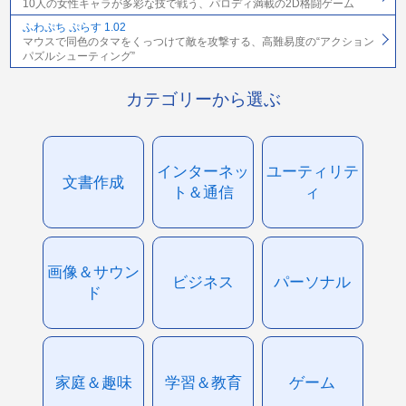
10人の女性キャラが多彩な技で戦う、パロディ満載の2D格闘ゲーム
ふわぷち ぷらす 1.02
マウスで同色のタマをくっつけて敵を攻撃する、高難易度の“アクション
パズルシューティング”
カテゴリーから選ぶ
インターネッ
ユーティリテ
文書作成
ト＆通信
ィ
画像＆サウン
ビジネス
パーソナル
ド
家庭＆趣味
学習＆教育
ゲーム