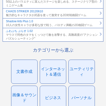
50以上のバラエティに富んだステージを楽しめる、ステージクリア型の
ミニゲーム集
CHAOS STRIKER 20120610
魅力的なキャラクタが武器を使って激突する2D対戦格闘ゲーム
Shadow Arts Plus 1.0
10人の女性キャラが多彩な技で戦う、パロディ満載の2D格闘ゲーム
ふわぷち ぷらす 1.02
マウスで同色のタマをくっつけて敵を攻撃する、高難易度の“アクション
パズルシューティング”
カテゴリーから選ぶ
インターネッ
ユーティリテ
文書作成
ト＆通信
ィ
画像＆サウン
ビジネス
パーソナル
ド