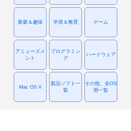
家庭＆趣味
学習＆教育
ゲーム
アミューズメ
プログラミン
ハードウェア
ント
グ
製品ソフト一
その他、全OS
Mac OS X
覧
用一覧