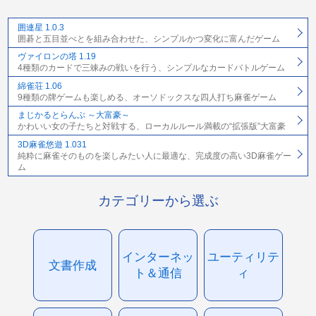
囲連星 1.0.3
囲碁と五目並べとを組み合わせた、シンプルかつ変化に富んだゲーム
ヴァイロンの塔 1.19
4種類のカードで三竦みの戦いを行う、シンプルなカードバトルゲーム
綿雀荘 1.06
9種類の牌ゲームも楽しめる、オーソドックスな四人打ち麻雀ゲーム
まじかるとらんぷ ～大富豪～
かわいい女の子たちと対戦する、ローカルルール満載の“拡張版”大富豪
3D麻雀悠遊 1.031
純粋に麻雀そのものを楽しみたい人に最適な、完成度の高い3D麻雀ゲー
ム
カテゴリーから選ぶ
インターネッ
ユーティリテ
文書作成
ト＆通信
ィ