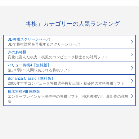
「将棋」カテゴリーの人気ランキング
3D将棋スクリーンセーバ
3Dで将棋対局を再現するスクリーンセーバ
きのあ将棋
変化に富んだ棋力・棋風のコンピュータ棋士との対局ソフト
バリュー将棋4【無料版】
強い! 弱い! 人間味あふれる将棋ソフト
Bonanza Classic【無料版】
2006年世界コンピュータ将棋選手権初出場・初優勝の本格将棋ソフト
柿木将棋VIII 体験版
エンターブレインから発売中の将棋ソフト「柿木将棋VIII」最新作の体験
版