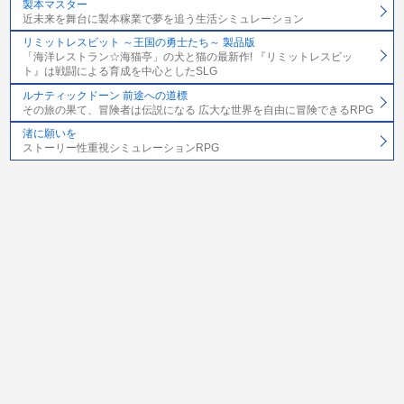
製本マスター
近未来を舞台に製本稼業で夢を追う生活シミュレーション
リミットレスビット ～王国の勇士たち～ 製品版
「海洋レストラン☆海猫亭」の犬と猫の最新作! 『リミットレスビッ
ト』は戦闘による育成を中心としたSLG
ルナティックドーン 前途への道標
その旅の果て、冒険者は伝説になる 広大な世界を自由に冒険できるRPG
渚に願いを
ストーリー性重視シミュレーションRPG