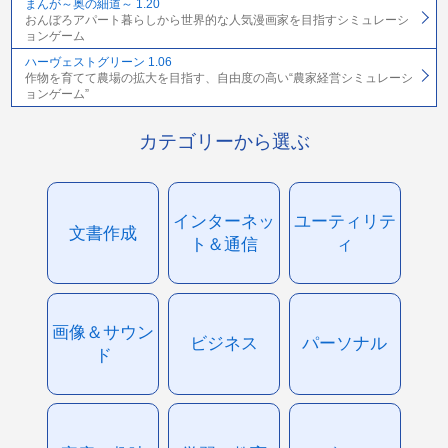
まんが～奥の細道～ 1.20
おんぼろアパート暮らしから世界的な人気漫画家を目指すシミュレーシ
ョンゲーム
ハーヴェストグリーン 1.06
作物を育てて農場の拡大を目指す、自由度の高い“農家経営シミュレーシ
ョンゲーム”
カテゴリーから選ぶ
インターネッ
ユーティリテ
文書作成
ト＆通信
ィ
画像＆サウン
ビジネス
パーソナル
ド