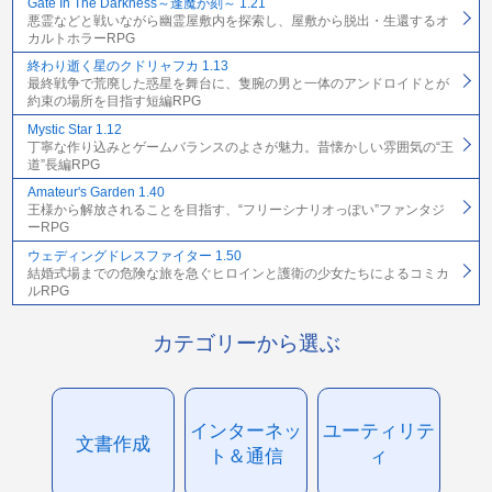
Gate In The Darkness～逢魔が刻～ 1.21
悪霊などと戦いながら幽霊屋敷内を探索し、屋敷から脱出・生還するオ
カルトホラーRPG
終わり逝く星のクドリャフカ 1.13
最終戦争で荒廃した惑星を舞台に、隻腕の男と一体のアンドロイドとが
約束の場所を目指す短編RPG
Mystic Star 1.12
丁寧な作り込みとゲームバランスのよさが魅力。昔懐かしい雰囲気の“王
道”長編RPG
Amateur's Garden 1.40
王様から解放されることを目指す、“フリーシナリオっぽい”ファンタジ
ーRPG
ウェディングドレスファイター 1.50
結婚式場までの危険な旅を急ぐヒロインと護衛の少女たちによるコミカ
ルRPG
カテゴリーから選ぶ
インターネッ
ユーティリテ
文書作成
ト＆通信
ィ