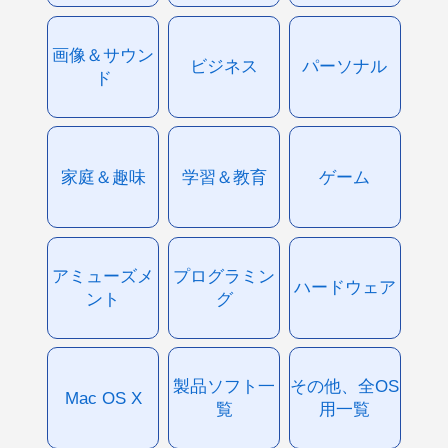
画像＆サウン
ビジネス
パーソナル
ド
家庭＆趣味
学習＆教育
ゲーム
アミューズメ
プログラミン
ハードウェア
ント
グ
製品ソフト一
その他、全OS
Mac OS X
覧
用一覧