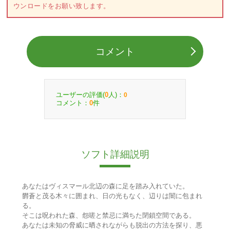
ウンロードをお願い致します。
コメント
ユーザーの評価(
人)：
0
0
コメント：
件
0
ソフト詳細説明
あなたはヴィスマール北辺の森に足を踏み入れていた。
欝蒼と茂る木々に囲まれ、日の光もなく、辺りは闇に包まれ
る。
そこは呪われた森、怨嗟と禁忌に満ちた閉鎖空間である。
あなたは未知の脅威に晒されながらも脱出の方法を探り、悪