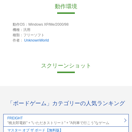
動作環境
動作OS：Windows XP/Me/2000/98
機種：汎用
種類：フリーソフト
作者：
UnknownWorld
スクリーンショット
「ボードゲーム」カテゴリーの人気ランキング
FREIGHT
"桃太郎電鉄" + "いただきストリート" + "A列車で行こう"なゲーム
マスター オブ ザ ボード【無料版】