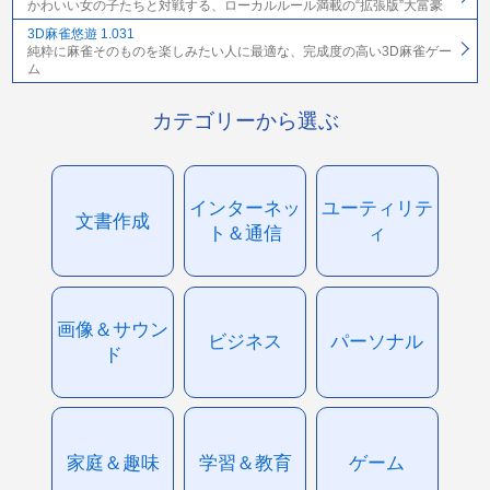
かわいい女の子たちと対戦する、ローカルルール満載の“拡張版”大富豪
3D麻雀悠遊 1.031
純粋に麻雀そのものを楽しみたい人に最適な、完成度の高い3D麻雀ゲー
ム
カテゴリーから選ぶ
インターネッ
ユーティリテ
文書作成
ト＆通信
ィ
画像＆サウン
ビジネス
パーソナル
ド
家庭＆趣味
学習＆教育
ゲーム