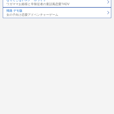
ワガママお姫様と辛辣従者の童話風恋愛?ADV
帰路 デモ版
女の子向け恋愛アドベンチャーゲーム