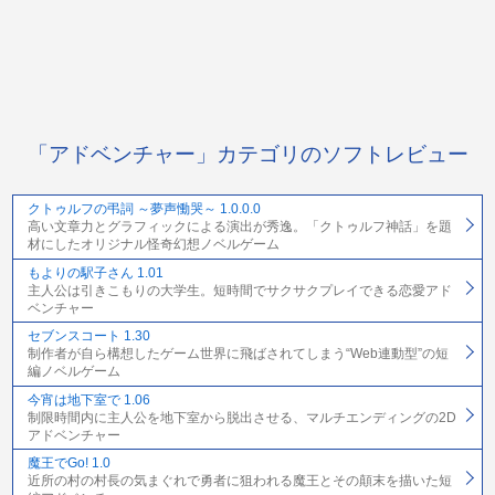
「アドベンチャー」カテゴリのソフトレビュー
クトゥルフの弔詞 ～夢声慟哭～ 1.0.0.0
高い文章力とグラフィックによる演出が秀逸。「クトゥルフ神話」を題
材にしたオリジナル怪奇幻想ノベルゲーム
もよりの駅子さん 1.01
主人公は引きこもりの大学生。短時間でサクサクプレイできる恋愛アド
ベンチャー
セブンスコート 1.30
制作者が自ら構想したゲーム世界に飛ばされてしまう“Web連動型”の短
編ノベルゲーム
今宵は地下室で 1.06
制限時間内に主人公を地下室から脱出させる、マルチエンディングの2D
アドベンチャー
魔王でGo! 1.0
近所の村の村長の気まぐれで勇者に狙われる魔王とその顛末を描いた短