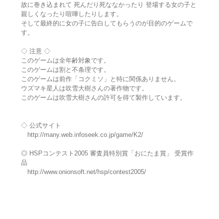
故に巻き込まれて 死んだり死ななかったり 登場する女の子と
親しくなったり喧嘩したりします。
そして最終的に女の子に告白してもらうのが目的のゲームで
す。
◇ 注意 ◇
このゲームは全年齢対象です。
このゲームは割と不条理です。
このゲームは前作「コクミソ」と特に関係ありません。
ウズマキ星人は吹雪大樹さんの著作物です。
このゲームは吹雪大樹さんの許可を得て製作しています。
◇ 公式サイト
http://many.web.infoseek.co.jp/game/K2/
◎ HSPコンテスト2005 審査員特別賞「おにたま賞」 受賞作
品
http://www.onionsoft.net/hsp/contest2005/