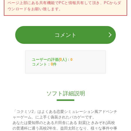
ページ上部にある共有機能でPCと情報共有して頂き、PCからダ
ウンロードをお願い致します。
コメント
ユーザーの評価(
人)：
0
0
コメント：
件
0
ソフト詳細説明
「コクミソ2」はよくある恋愛シミュレーション風アドベンチ
ャーゲーム、に上手く偽装されたバカゲーです。
あなたは愛知県のとある片田舎にある 刻霙(ときみぞれ)高校
の普通科に通う高校2年生、益田太郎となり、様々な事件や事