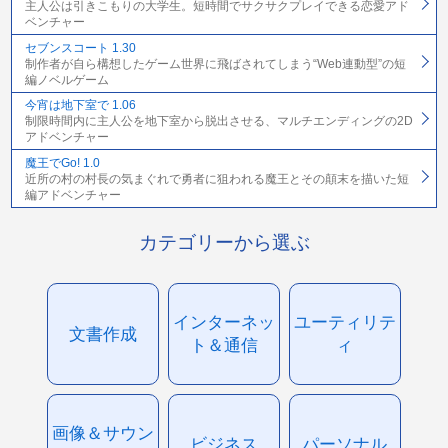
主人公は引きこもりの大学生。短時間でサクサクプレイできる恋愛アド
ベンチャー
セブンスコート 1.30
制作者が自ら構想したゲーム世界に飛ばされてしまう“Web連動型”の短
編ノベルゲーム
今宵は地下室で 1.06
制限時間内に主人公を地下室から脱出させる、マルチエンディングの2D
アドベンチャー
魔王でGo! 1.0
近所の村の村長の気まぐれで勇者に狙われる魔王とその顛末を描いた短
編アドベンチャー
カテゴリーから選ぶ
インターネッ
ユーティリテ
文書作成
ト＆通信
ィ
画像＆サウン
ビジネス
パーソナル