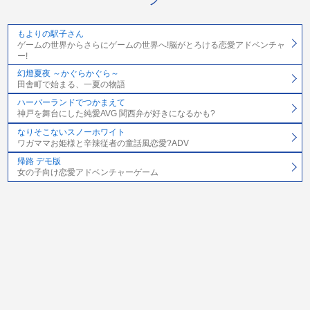
もよりの駅子さん
ゲームの世界からさらにゲームの世界へ!脳がとろける恋愛アドベンチャ
ー!
幻燈夏夜 ～かぐらかぐら～
田舎町で始まる、一夏の物語
ハーバーランドでつかまえて
神戸を舞台にした純愛AVG 関西弁が好きになるかも?
なりそこないスノーホワイト
ワガママお姫様と辛辣従者の童話風恋愛?ADV
帰路 デモ版
女の子向け恋愛アドベンチャーゲーム