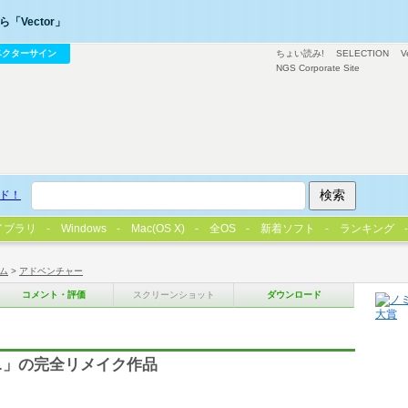
「Vector」
ベクターサイン
ちょい読み!
SELECTION
V
NGS Corporate Site
ド！
イブラリ
Windows
Mac(OS X)
全OS
新着ソフト
ランキング
ム
>
アドベンチャー
コメント・評価
スクリーンショット
ダウンロード
.」の完全リメイク作品