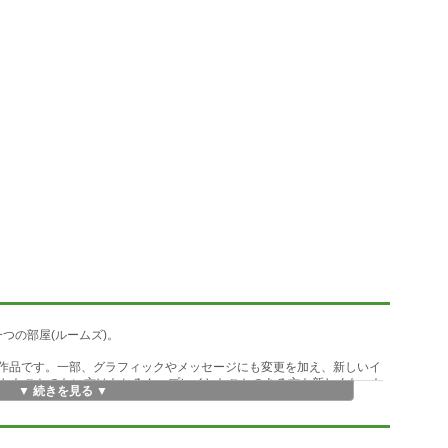
一つの部屋(ルームズ)。
リメイク作品です。一部、グラフィックやメッセージにも変更を加え、新しいイ
レイしたことのない方はもちろん、プレイしたことのある方も新しくなった
▼ 続きを見る ▼
められた謎を解いていくアドベンチャーゲームで、2000年11月のインター