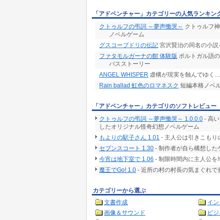
「アドベンチャー」カテゴリーの人気ランキン
クトゥルフの弔詞 ～夢声慟哭～
クトゥルフ神
ノベルゲーム
グスコーブドリの伝記
宮沢賢治の同名の小説
ファタモルガーナの館 体験版
ポルトガル語の
バスストーリー
ANGEL WHISPER
虚構が現実を蝕んでゆく…
Rain ballad 虹色のロマネスク
短編本格ノベ
「アドベンチャー」カテゴリのソフトレビュー
クトゥルフの弔詞 ～夢声慟哭～ 1.0.0.0
- 高
したオリジナル怪奇幻想ノベルゲーム
もよりの駅子さん 1.01
- 主人公は引きこも
セブンスコート 1.30
- 制作者が自ら構想した
今宵は地下室で 1.06
- 制限時間内に主人公
魔王でGo! 1.0
- 近所の村の村長の気まぐれ
カテゴリーから選ぶ
文書作成
イン
画像＆サウンド
ビジ