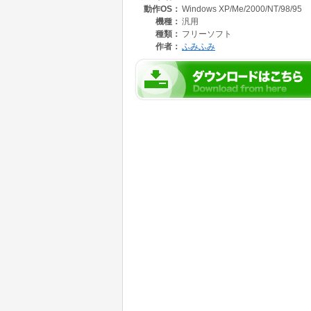
動作OS：
Windows XP/Me/2000/NT/98/95
ネットコンテストパーク受賞作品です。おそら
う。しかし、ゲームを進めるうちに、あなたの
機種：
汎用
奮を覚えるはずです。フリーゲームだから成し
種類：
フリーソフト
作者：
ふみふみ