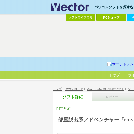
パソコンソフトを探すなら
ソフトライブラリ
PCショップ
サーチトレン
トップ
ラ
トップ
>
ダウンロード
>
WindowsMe/98/95用ソフト
>
ゲー
ソフト詳細
レビュー
rms.d
部屋脱出系アドベンチャー「rms