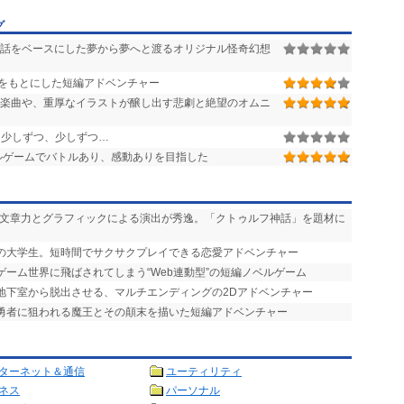
グ
話をベースにした夢から夢へと渡るオリジナル怪奇幻想
をもとにした短編アドベンチャー
楽曲や、重厚なイラストが醸し出す悲劇と絶望のオムニ
少しずつ、少しずつ…
ルゲームでバトルあり、感動ありを目指した
い文章力とグラフィックによる演出が秀逸。「クトゥルフ神話」を題材に
りの大学生。短時間でサクサクプレイできる恋愛アドベンチャー
ゲーム世界に飛ばされてしまう“Web連動型”の短編ノベルゲーム
を地下室から脱出させる、マルチエンディングの2Dアドベンチャー
で勇者に狙われる魔王とその顛末を描いた短編アドベンチャー
ターネット＆通信
ユーティリティ
ネス
パーソナル