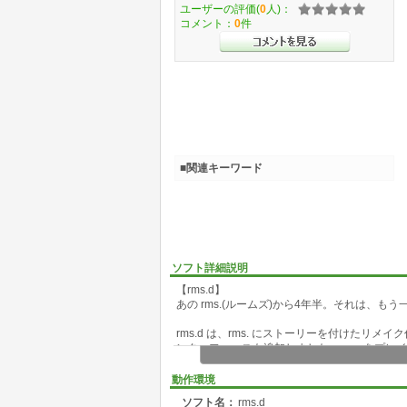
ユーザーの評価(
0
人)：
コメント：
0
件
■関連キーワード
ソフト詳細説明
【rms.d】
あの rms.(ルームズ)から4年半。それは、もう
rms.d は、rms. にストーリーを付けた
ンターフェースも追加しました。rms. をプ
rms. を楽しんで下さい。
動作環境
【rms.とは?】
ソフト名：
rms.d
rms.は、アイテムを駆使してゲームに散りば