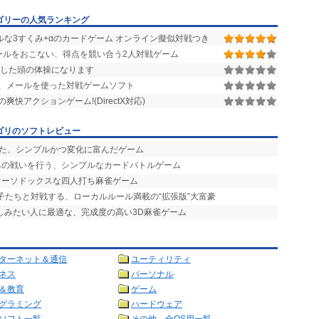
ゴリーの人気ランキング
ルな3すくみ+αのカードゲーム オンライン擬似対戦つき
ールをおこない、得点を競い合う2人対戦ゲーム
とした頭の体操になります
ーめーる)、メールを使った対戦ゲームソフト
爽快アクションゲーム!(DirectX対応)
ゴリのソフトレビュー
せた、シンプルかつ変化に富んだゲーム
竦みの戦いを行う、シンプルなカードバトルゲーム
オーソドックスな四人打ち麻雀ゲーム
の子たちと対戦する、ローカルルール満載の“拡張版”大富豪
楽しみたい人に最適な、完成度の高い3D麻雀ゲーム
ターネット＆通信
ユーティリティ
ネス
パーソナル
＆教育
ゲーム
グラミング
ハードウェア