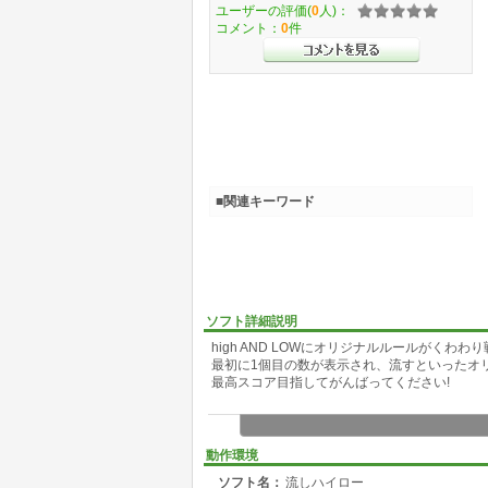
ユーザーの評価(
0
人)：
コメント：
0
件
■関連キーワード
ソフト詳細説明
high AND LOWにオリジナルルールがくわわ
最初に1個目の数が表示され、流すといったオ
最高スコア目指してがんばってください!
動作環境
ソフト名：
流しハイロー