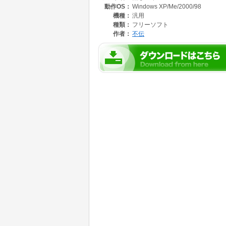
動作OS：
Windows XP/Me/2000/98
機種：
汎用
種類：
フリーソフト
作者：
不伝