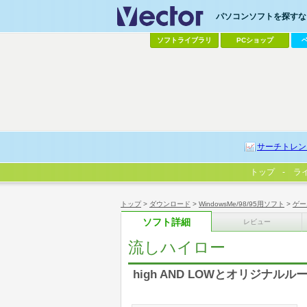
パソコンソフトを探すなら
ソフトライブラリ
PCショップ
サーチトレン
トップ
ラ
トップ
>
ダウンロード
>
WindowsMe/98/95用ソフト
>
ゲー
ソフト詳細
レビュー
流しハイロー
high AND LOWとオリジナ