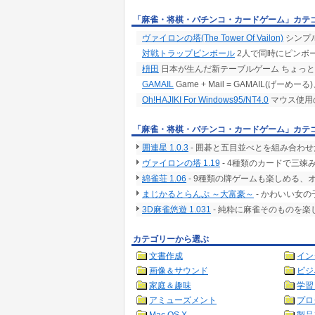
「麻雀・将棋・パチンコ・カードゲーム」カテ
ヴァイロンの塔(The Tower Of Vailon)
シンプ
対戦トラップピンボール
2人で同時にピンボ
枡田
日本が生んだ新テーブルゲーム ちょっ
GAMAIL
Game + Mail = GAMAIL(げ
Oh!HAJIKI For Windows95/NT4.0
マウス使用の
「麻雀・将棋・パチンコ・カードゲーム」カテ
囲連星 1.0.3
- 囲碁と五目並べとを組み合わ
ヴァイロンの塔 1.19
- 4種類のカードで三
綿雀荘 1.06
- 9種類の牌ゲームも楽しめる、
まじかるとらんぷ ～大富豪～
- かわいい女
3D麻雀悠遊 1.031
- 純粋に麻雀そのものを
カテゴリーから選ぶ
文書作成
イン
画像＆サウンド
ビジ
家庭＆趣味
学習
アミューズメント
プロ