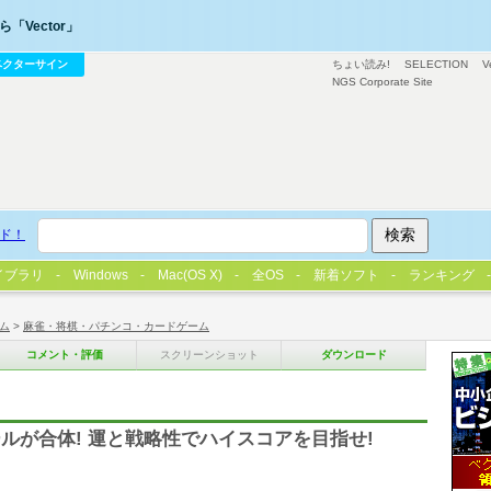
「Vector」
ベクターサイン
ちょい読み!
SELECTION
V
NGS Corporate Site
ド！
イブラリ
Windows
Mac(OS X)
全OS
新着ソフト
ランキング
ム
>
麻雀・将棋・パチンコ・カードゲーム
コメント・評価
スクリーンショット
ダウンロード
ルルールが合体! 運と戦略性でハイスコアを目指せ!