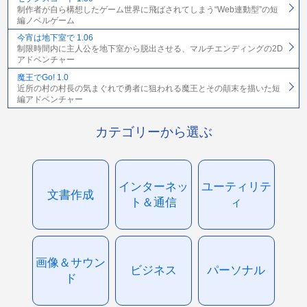
制作者が自ら構想したゲーム世界に飛ばされてしまう“Web連動型”の短
編ノベルゲーム
今宵は地下室で 1.06
制限時間内に主人公を地下室から脱出させる、マルチエンディングの2D
アドベンチャー
魔王でGo! 1.0
近所の村の村長の気まぐれで勇者に狙われる魔王とその顛末を描いた短
編アドベンチャー
カテゴリーから選ぶ
インターネッ
ユーティリテ
文書作成
ト＆通信
ィ
画像＆サウン
ビジネス
パーソナル
ド