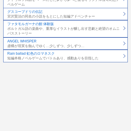
ベルゲーム
グスコーブドリの伝記
宮沢賢治の同名の小説をもとにした短編アドベンチャー
ファタモルガーナの館 体験版
ポルトガル語の楽曲や、重厚なイラストが醸し出す悲劇と絶望のオムニ
バスストーリー
ANGEL WHISPER
虚構が現実を蝕んでゆく…少しずつ、少しずつ…
Rain ballad 虹色のロマネスク
短編本格ノベルゲームでバトルあり、感動ありを目指した