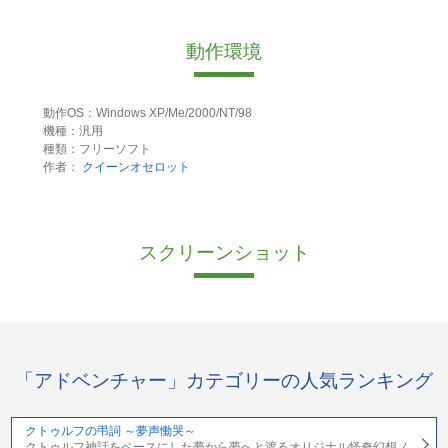
動作環境
動作OS：Windows XP/Me/2000/NT/98
機種：汎用
種類：フリーソフト
作者：
クイーンオセロット
スクリーンショット
「アドベンチャー」カテゴリーの人気ランキング
クトゥルフの弔詞 ～夢声慟哭～
クトゥルフ神話をベースにした夢から夢へと渡るオリジナル怪奇幻想ノ