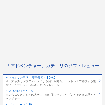
「アドベンチャー」カテゴリのソフトレビュー
クトゥルフの弔詞 ～夢声慟哭～ 1.0.0.0
高い文章力とグラフィックによる演出が秀逸。「クトゥルフ神話」を題
材にしたオリジナル怪奇幻想ノベルゲーム
もよりの駅子さん 1.01
主人公は引きこもりの大学生。短時間でサクサクプレイできる恋愛アド
ベンチャー
セブンスコート 1.30