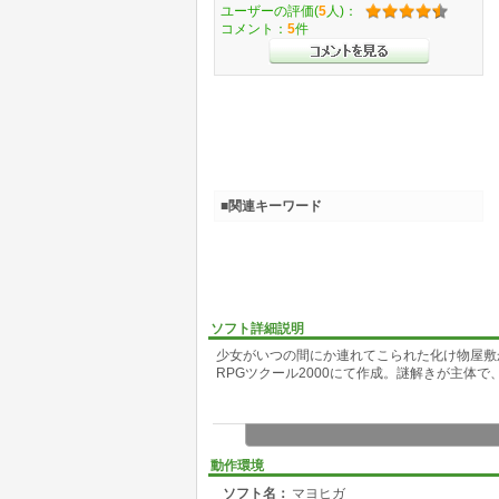
ユーザーの評価(
5
人)：
コメント：
5
件
■関連キーワード
ソフト詳細説明
少女がいつの間にか連れてこられた化け物屋敷
RPGツクール2000にて作成。謎解きが主体
動作環境
ソフト名：
マヨヒガ