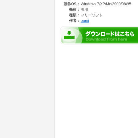
動作OS：
Windows 7/XP/Me/2000/98/95
機種：
汎用
種類：
フリーソフト
作者：
oumi