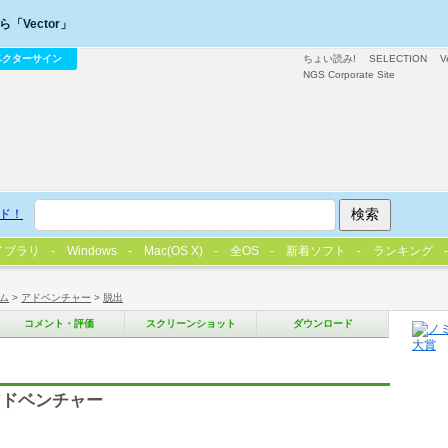
「Vector」
ベクターサイン
ちょい読み!
SELECTION
V
NGS Corporate Site
ド！
イブラリ
Windows
Mac(OS X)
全OS
新着ソフト
ランキング
ム
>
アドベンチャー
>
脱出
コメント・評価
スクリーンショット
ダウンロード
アドベンチャー