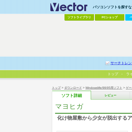
パソコンソフトを探すなら
ソフトライブラリ
PCショップ
サーチトレン
トップ
ラ
トップ
>
ダウンロード
>
WindowsMe/98/95用ソフト
>
ゲー
ソフト詳細
レビュー
マヨヒガ
化け物屋敷から少女が脱出する