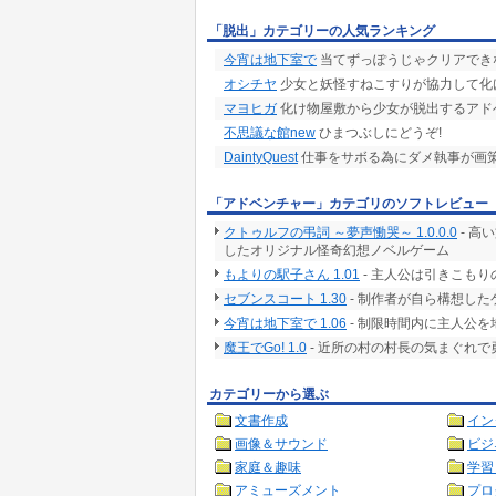
「脱出」カテゴリーの人気ランキング
今宵は地下室で
当てずっぽうじゃクリアでき
オシチヤ
少女と妖怪すねこすりが協力して化
マヨヒガ
化け物屋敷から少女が脱出するアド
不思議な館new
ひまつぶしにどうぞ!
DaintyQuest
仕事をサボる為にダメ執事が画
「アドベンチャー」カテゴリのソフトレビュー
クトゥルフの弔詞 ～夢声慟哭～ 1.0.0.0
- 高
したオリジナル怪奇幻想ノベルゲーム
もよりの駅子さん 1.01
- 主人公は引きこも
セブンスコート 1.30
- 制作者が自ら構想した
今宵は地下室で 1.06
- 制限時間内に主人公
魔王でGo! 1.0
- 近所の村の村長の気まぐれ
カテゴリーから選ぶ
文書作成
イン
画像＆サウンド
ビジ
家庭＆趣味
学習
アミューズメント
プロ