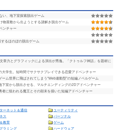
ない、地下室探索脱出ゲーム
け物屋敷から出ようとする謎解き脱出ゲーム
ベンチャー
策するほのぼの脱出ゲーム
い文章力とグラフィックによる演出が秀逸。「クトゥルフ神話」を題材に
りの大学生。短時間でサクサクプレイできる恋愛アドベンチャー
ゲーム世界に飛ばされてしまう“Web連動型”の短編ノベルゲーム
を地下室から脱出させる、マルチエンディングの2Dアドベンチャー
で勇者に狙われる魔王とその顛末を描いた短編アドベンチャー
ターネット＆通信
ユーティリティ
ネス
パーソナル
＆教育
ゲーム
グラミング
ハードウェア