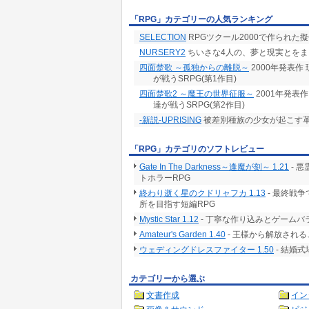
「RPG」カテゴリーの人気ランキング
SELECTION
RPGツクール2000で作られた擬
NURSERY2
ちいさな4人の、夢と現実とをま
四面楚歌 ～孤独からの離脱～
2000年発表
が戦うSRPG(第1作目)
四面楚歌2 ～魔王の世界征服～
2001年発表
達が戦うSRPG(第2作目)
-新説-UPRISING
被差別種族の少女が起こす革
「RPG」カテゴリのソフトレビュー
Gate In The Darkness～逢魔が刻～ 1.21
- 
トホラーRPG
終わり逝く星のクドリャフカ 1.13
- 最終戦
所を目指す短編RPG
Mystic Star 1.12
- 丁寧な作り込みとゲームバ
Amateur's Garden 1.40
- 王様から解放される
ウェディングドレスファイター 1.50
- 結婚
カテゴリーから選ぶ
文書作成
イン