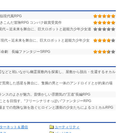
似現代風RPG
きこんだ冒険RPG コンパク銀賞受賞作
作 現代～近未来を舞台に、巨大ロボットと超能力少年少女達
作 現代～近未来を舞台に、巨大ロボットと超能力少年少女
命劇 長編ファンタジーSRPG
悪霊などと戦いながら幽霊屋敷内を探索し、屋敷から脱出・生還するオカル
争で荒廃した惑星を舞台に、隻腕の男と一体のアンドロイドとが約束の場
ランスのよさが魅力。昔懐かしい雰囲気の“王道”長編RPG
ことを目指す、“フリーシナリオっぽい”ファンタジーRPG
式場までの危険な旅を急ぐヒロインと護衛の少女たちによるコミカルRPG
ターネット＆通信
ユーティリティ