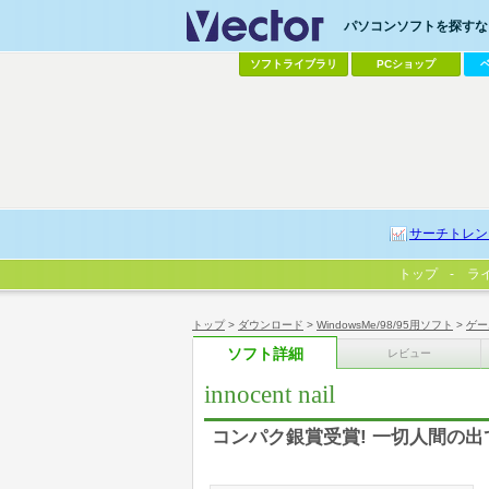
パソコンソフトを探すなら
ソフトライブラリ
PCショップ
サーチトレン
トップ
ラ
トップ
>
ダウンロード
>
WindowsMe/98/95用ソフト
>
ゲー
ソフト詳細
レビュー
innocent nail
コンパク銀賞受賞! 一切人間の出