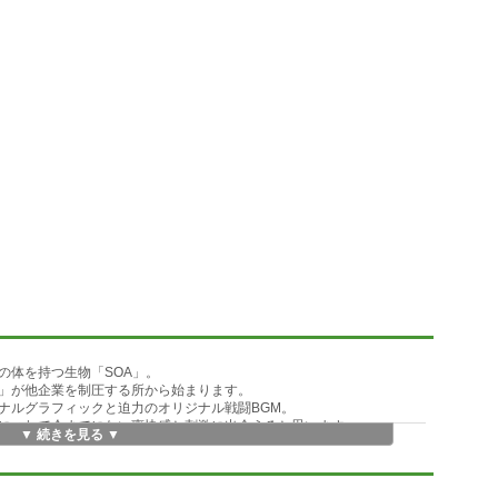
の体を持つ生物「SOA」。
」が他企業を制圧する所から始まります。
ナルグラフィックと迫力のオリジナル戦闘BGM。
につれて今までにない爽快感と刺激に出会えると思います。
▼ 続きを見る ▼