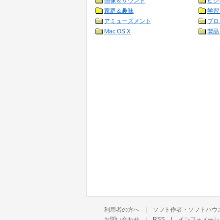
画像＆サウンド
ビジ
家庭＆趣味
学習
アミューズメント
プロ
Mac OS X
製品
利用者の方へ
|
ソフト作者・ソフトハウ
お問い合わせ
|
RSS
|
インフォメーシ