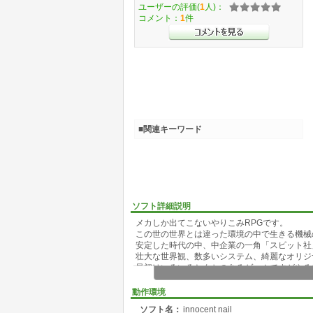
ユーザーの評価(
1
人)：
コメント：
1
件
■関連キーワード
ソフト詳細説明
メカしか出てこないやりこみRPGです。
この世の世界とは違った環境の中で生きる機械
安定した時代の中、中企業の一角「スピット社
壮大な世界観、数多いシステム、綺麗なオリジ
最初はいろいろとクセのあるゲームですがやる
動作環境
ソフト名：
innocent nail