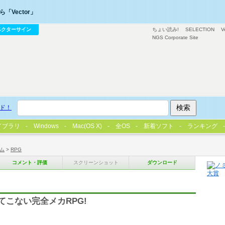
「Vector」
ベクターサイン
ちょい読み!
SELECTION
V
NGS Corporate Site
ド！
イブラリ
Windows
Mac(OS X)
全OS
新着ソフト
ランキング
ム
>
RPG
コメント・評価
スクリーンショット
ダウンロード
てこない完全メカRPG!