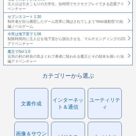
主人公は引きこもりの大学生。短時間でサクサクプレイできる恋愛アド
ベンチャー
セブンスコート 1.30
制作者が自ら構想したゲーム世界に飛ばされてしまう“Web連動型”の短
編ノベルゲーム
今宵は地下室で 1.06
制限時間内に主人公を地下室から脱出させる、マルチエンディングの2D
アドベンチャー
魔王でGo! 1.0
近所の村の村長の気まぐれで勇者に狙われる魔王とその顛末を描いた短
編アドベンチャー
カテゴリーから選ぶ
インターネッ
ユーティリテ
文書作成
ト＆通信
ィ
画像＆サウン