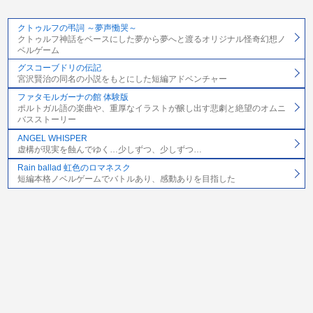
クトゥルフの弔詞 ～夢声慟哭～
クトゥルフ神話をベースにした夢から夢へと渡るオリジナル怪奇幻想ノ
ベルゲーム
グスコーブドリの伝記
宮沢賢治の同名の小説をもとにした短編アドベンチャー
ファタモルガーナの館 体験版
ポルトガル語の楽曲や、重厚なイラストが醸し出す悲劇と絶望のオムニ
バスストーリー
ANGEL WHISPER
虚構が現実を蝕んでゆく…少しずつ、少しずつ…
Rain ballad 虹色のロマネスク
短編本格ノベルゲームでバトルあり、感動ありを目指した