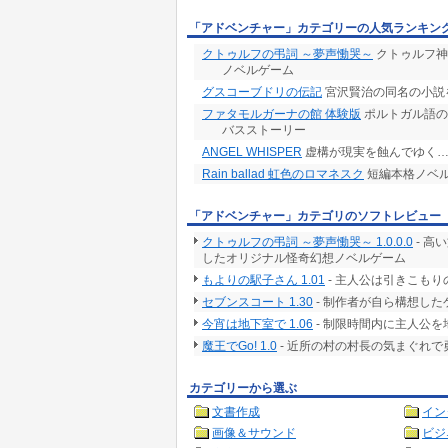
「アドベンチャー」カテゴリーの人気ランキン
クトゥルフの弔詞 ～夢声慟哭～
クトゥルフ神
ノベルゲーム
グスコーブドリの伝記
宮沢賢治の同名の小説
ファタモルガーナの館 体験版
ポルトガル語の
バスストーリー
ANGEL WHISPER
虚構が現実を蝕んでゆく…
Rain ballad 虹色のロマネスク
短編本格ノベ
「アドベンチャー」カテゴリのソフトレビュー
クトゥルフの弔詞 ～夢声慟哭～ 1.0.0.0
- 高
したオリジナル怪奇幻想ノベルゲーム
もよりの駅子さん 1.01
- 主人公は引きこも
セブンスコート 1.30
- 制作者が自ら構想した
今宵は地下室で 1.06
- 制限時間内に主人公
魔王でGo! 1.0
- 近所の村の村長の気まぐれ
カテゴリーから選ぶ
文書作成
イン
画像＆サウンド
ビジ