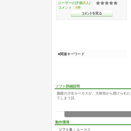
ユーザーの評価(
0
人)：
コメント：
0
件
■関連キーワード
ソフト詳細説明
義眼の少女ルーカスが、大統領から授けられた
てしまう話。
動作環境
ソフト名：
ルーカス