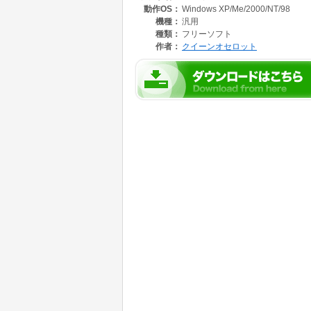
動作OS：
Windows XP/Me/2000/NT/98
機種：
汎用
種類：
フリーソフト
作者：
クイーンオセロット