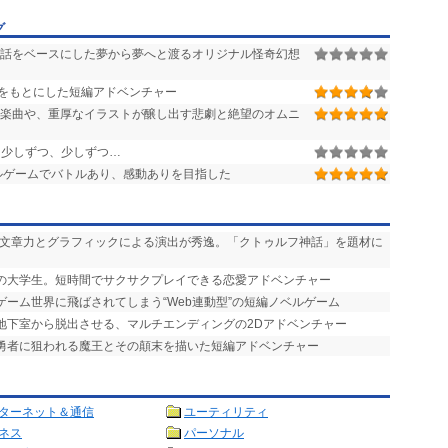
グ
話をベースにした夢から夢へと渡るオリジナル怪奇幻想
をもとにした短編アドベンチャー
楽曲や、重厚なイラストが醸し出す悲劇と絶望のオムニ
少しずつ、少しずつ…
ルゲームでバトルあり、感動ありを目指した
い文章力とグラフィックによる演出が秀逸。「クトゥルフ神話」を題材に
りの大学生。短時間でサクサクプレイできる恋愛アドベンチャー
ゲーム世界に飛ばされてしまう“Web連動型”の短編ノベルゲーム
を地下室から脱出させる、マルチエンディングの2Dアドベンチャー
で勇者に狙われる魔王とその顛末を描いた短編アドベンチャー
ターネット＆通信
ユーティリティ
ネス
パーソナル