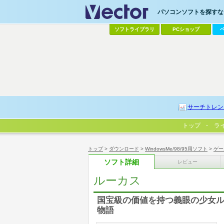
パソコンソフトを探すなら
ソフトライブラリ
PCショップ
サーチトレン
トップ
ラ
トップ
>
ダウンロード
>
WindowsMe/98/95用ソフト
>
ゲー
ソフト詳細
レビュー
ルーカス
国宝級の価値を持つ義眼の少女
物語