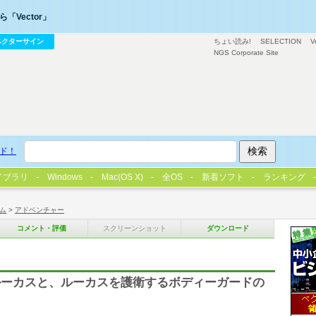
「Vector」
ベクターサイン
ちょい読み!
SELECTION
V
NGS Corporate Site
ド！
イブラリ
Windows
Mac(OS X)
全OS
新着ソフト
ランキング
ム
>
アドベンチャー
コメント・評価
スクリーンショット
ダウンロード
ルーカスと、ルーカスを護衛するボディーガードの