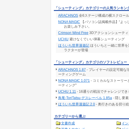
「シューティング」カテゴリーの人気ランキン
ARACHNOS
全6ステージ構成の横スクロール
NONA MAGIC
【パソコン誌掲載作品】“よっし
お楽しみ下さい。
Crimson Wind Free
3Dアクションシューテ
UCHU
避けなくていい弾幕シューティング
ほういち世界漫遊記
ほういちと一緒に世界を
ラクターが登場
「シューティング」カテゴリのソフトレビュー
ARACHNOS 1.87
- プレイヤーの設定可能な
ーティングゲーム
NONA MAGIC 1.071
- コミカルなストーリ
ーティング”
UCHU 1.11
- 16通りの戦法でチャレンジで
鳥竜-ToriTatsu-デスレーベル 1.85a
- 隠し要
ほういち世界漫遊記 2.0
- 奥行きのある切り
カテゴリーから選ぶ
文書作成
イン