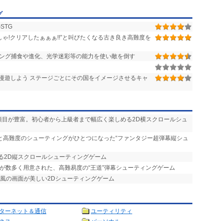
グ
STG
ゃ!クリアしたぁぁぁ!!”と叫びたくなる古き良き高難度を
ィング捕食や進化、光学迷彩等の能力を使い敵を倒す
漫遊しよう ステージごとにその国をイメージさせるキャ
項目が豊富。初心者から上級者まで幅広く楽しめる2D横スクロールシュ
ーと高難度のシューティングがひとつになった“ファンタジー超弾幕縦シュ
きる2D縦スクロールシューティングゲーム
素が数多く用意された、高難易度の“王道”弾幕シューティングゲーム
絵風の画面が美しい2Dシューティングゲーム
ターネット＆通信
ユーティリティ