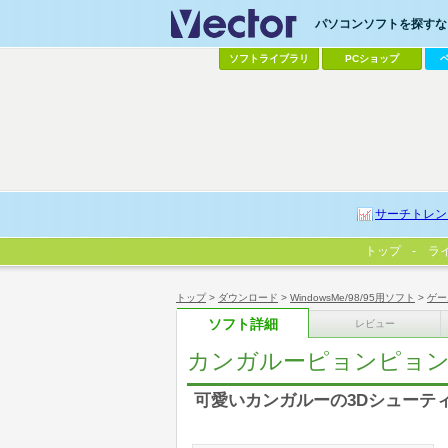
パソコンソフトを探すなら
ソフトライブラリ
PCショップ
サーチトレン
トップ
ラ
トップ
>
ダウンロード
>
WindowsMe/98/95用ソフト
>
ゲー
ソフト詳細
レビュー
カンガルーピョンピョ
可愛いカンガルーの3Dシューテ