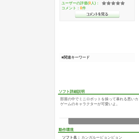
ユーザーの評価(
0
人)：
コメント：
0
件
■関連キーワード
ソフト詳細説明
部屋の中でミニロボットを操って暴れる悪いカ
ゲームのキャラクターが可愛いよ。
動作環境
ソフト名：
カンガルーピョンピョン