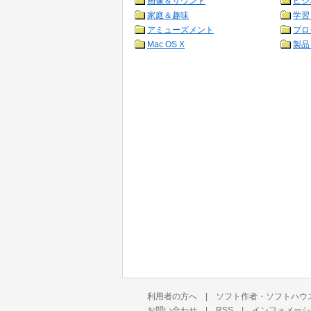
画像＆サウンド
ビジ
家庭＆趣味
学習
アミューズメント
プロ
Mac OS X
製品
利用者の方へ
|
ソフト作者・ソフトハウ
お問い合わせ
|
RSS
|
インフォメーシ