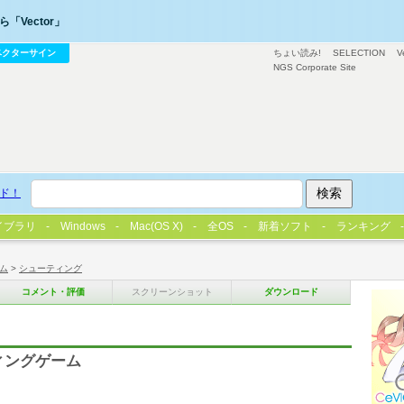
「Vector」
ベクターサイン
ちょい読み!
SELECTION
V
NGS Corporate Site
ド！
イブラリ
Windows
Mac(OS X)
全OS
新着ソフト
ランキング
ム
>
シューティング
コメント・評価
スクリーンショット
ダウンロード
ン
ィングゲーム