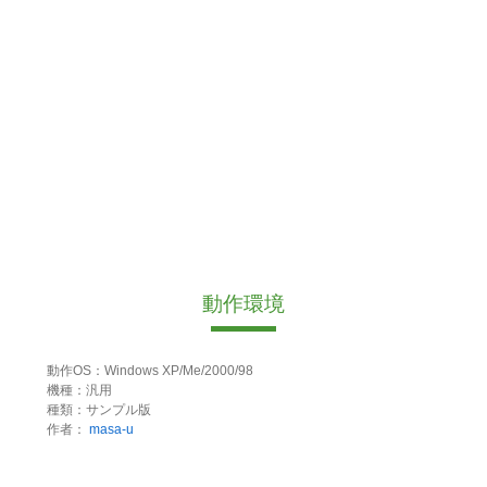
動作環境
動作OS：Windows XP/Me/2000/98
機種：汎用
種類：サンプル版
作者：
masa-u