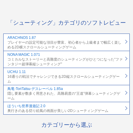
「シューティング」カテゴリのソフトレビュー
ARACHNOS 1.87
プレイヤーの設定可能な項目が豊富。初心者から上級者まで幅広く楽し
める2D横スクロールシューティングゲーム
NONA MAGIC 1.071
コミカルなストーリーと高難度のシューティングがひとつになった“ファ
ンタジー超弾幕縦シューティング”
UCHU 1.11
16通りの戦法でチャレンジできる2D縦スクロールシューティングゲー
ム
鳥竜-ToriTatsu-デスレーベル 1.85a
隠し要素が数多く用意された、高難易度の“王道”弾幕シューティングゲ
ーム
ほういち世界漫遊記 2.0
奥行きのある切り絵風の画面が美しい2Dシューティングゲーム
カテゴリーから選ぶ