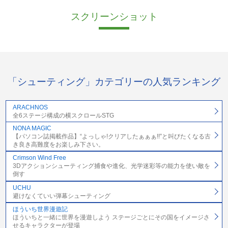
スクリーンショット
「シューティング」カテゴリーの人気ランキング
ARACHNOS
全6ステージ構成の横スクロールSTG
NONA MAGIC
【パソコン誌掲載作品】“よっしゃ!クリアしたぁぁぁ!!”と叫びたくなる古
き良き高難度をお楽しみ下さい。
Crimson Wind Free
3Dアクションシューティング捕食や進化、光学迷彩等の能力を使い敵を
倒す
UCHU
避けなくていい弾幕シューティング
ほういち世界漫遊記
ほういちと一緒に世界を漫遊しよう ステージごとにその国をイメージさ
せるキャラクターが登場