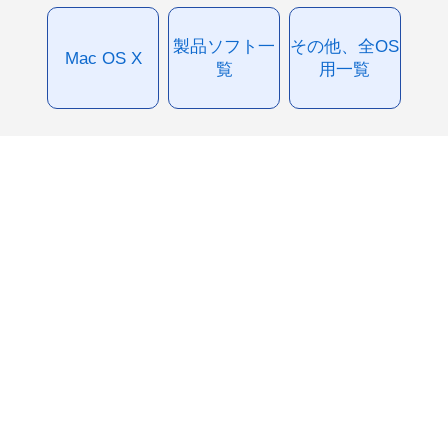
製品ソフト一
その他、全OS
Mac OS X
覧
用一覧