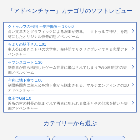
「アドベンチャー」カテゴリのソフトレビュー
クトゥルフの弔詞 ～夢声慟哭～ 1.0.0.0
高い文章力とグラフィックによる演出が秀逸。「クトゥルフ神話」を題
材にしたオリジナル怪奇幻想ノベルゲーム
もよりの駅子さん 1.01
主人公は引きこもりの大学生。短時間でサクサクプレイできる恋愛アド
ベンチャー
セブンスコート 1.30
制作者が自ら構想したゲーム世界に飛ばされてしまう“Web連動型”の短
編ノベルゲーム
今宵は地下室で 1.06
制限時間内に主人公を地下室から脱出させる、マルチエンディングの2D
アドベンチャー
魔王でGo! 1.0
近所の村の村長の気まぐれで勇者に狙われる魔王とその顛末を描いた短
編アドベンチャー
カテゴリーから選ぶ