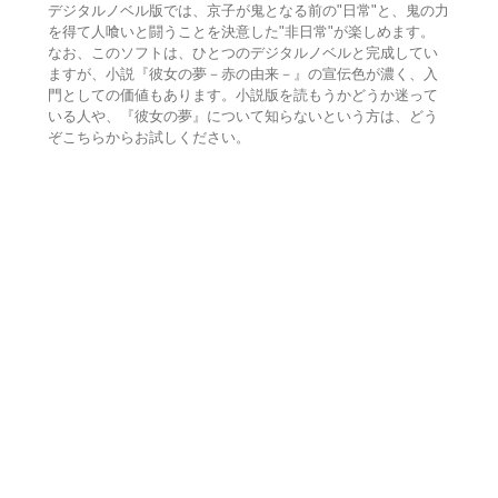
デジタルノベル版では、京子が鬼となる前の"日常"と、鬼の力
を得て人喰いと闘うことを決意した"非日常"が楽しめます。
なお、このソフトは、ひとつのデジタルノベルと完成してい
ますが、小説『彼女の夢－赤の由来－』の宣伝色が濃く、入
門としての価値もあります。小説版を読もうかどうか迷って
いる人や、『彼女の夢』について知らないという方は、どう
ぞこちらからお試しください。