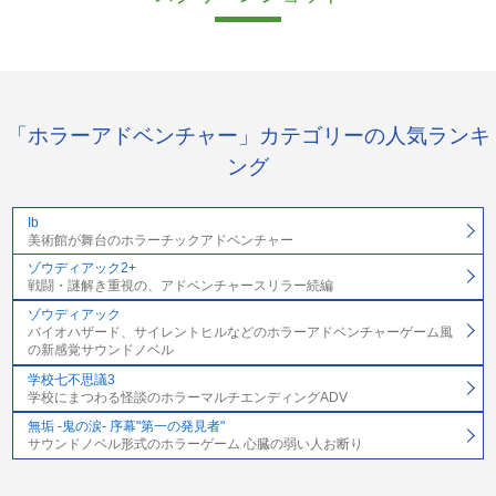
「ホラーアドベンチャー」カテゴリーの人気ランキ
ング
Ib
美術館が舞台のホラーチックアドベンチャー
ゾウディアック2+
戦闘・謎解き重視の、アドベンチャースリラー続編
ゾウディアック
バイオハザード、サイレントヒルなどのホラーアドベンチャーゲーム風
の新感覚サウンドノベル
学校七不思議3
学校にまつわる怪談のホラーマルチエンディングADV
無垢 -鬼の涙- 序幕"第一の発見者"
サウンドノベル形式のホラーゲーム 心臓の弱い人お断り