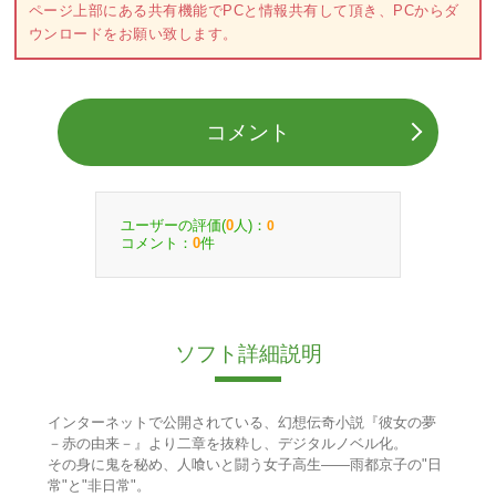
ページ上部にある共有機能でPCと情報共有して頂き、PCからダ
ウンロードをお願い致します。
コメント
ユーザーの評価(
人)：
0
0
コメント：
件
0
ソフト詳細説明
インターネットで公開されている、幻想伝奇小説『彼女の夢
－赤の由来－』より二章を抜粋し、デジタルノベル化。
その身に鬼を秘め、人喰いと闘う女子高生――雨都京子の"日
常"と"非日常"。