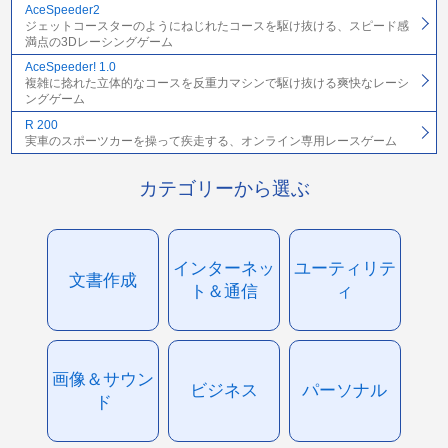
AceSpeeder2
ジェットコースターのようにねじれたコースを駆け抜ける、スピード感
満点の3Dレーシングゲーム
AceSpeeder! 1.0
複雑に捻れた立体的なコースを反重力マシンで駆け抜ける爽快なレーシ
ングゲーム
R 200
実車のスポーツカーを操って疾走する、オンライン専用レースゲーム
カテゴリーから選ぶ
インターネッ
ユーティリテ
文書作成
ト＆通信
ィ
画像＆サウン
ビジネス
パーソナル
ド