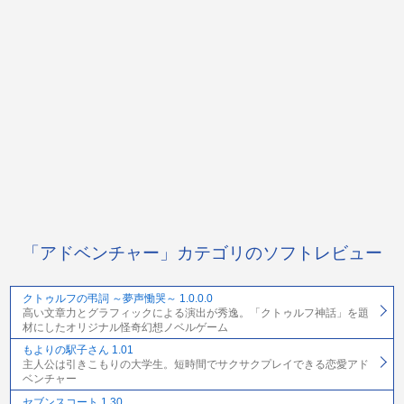
「アドベンチャー」カテゴリのソフトレビュー
クトゥルフの弔詞 ～夢声慟哭～ 1.0.0.0
高い文章力とグラフィックによる演出が秀逸。「クトゥルフ神話」を題
材にしたオリジナル怪奇幻想ノベルゲーム
もよりの駅子さん 1.01
主人公は引きこもりの大学生。短時間でサクサクプレイできる恋愛アド
ベンチャー
セブンスコート 1.30