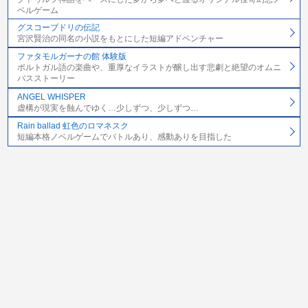
ベルゲーム
グスコーブドリの伝記
宮沢賢治の同名の小説をもとにした短編アドベンチャー
ファタモルガーナの館 体験版
ポルトガル語の楽曲や、重厚なイラストが醸し出す悲劇と絶望のオムニ
バスストーリー
ANGEL WHISPER
虚構が現実を蝕んでゆく…少しずつ、少しずつ…
Rain ballad 虹色のロマネスク
短編本格ノベルゲームでバトルあり、感動ありを目指した