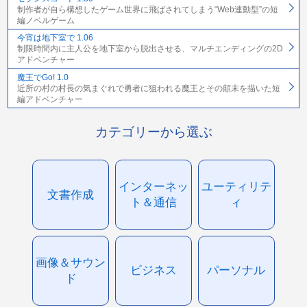
制作者が自ら構想したゲーム世界に飛ばされてしまう“Web連動型”の短
編ノベルゲーム
今宵は地下室で 1.06
制限時間内に主人公を地下室から脱出させる、マルチエンディングの2D
アドベンチャー
魔王でGo! 1.0
近所の村の村長の気まぐれで勇者に狙われる魔王とその顛末を描いた短
編アドベンチャー
カテゴリーから選ぶ
インターネッ
ユーティリテ
文書作成
ト＆通信
ィ
画像＆サウン
ビジネス
パーソナル
ド