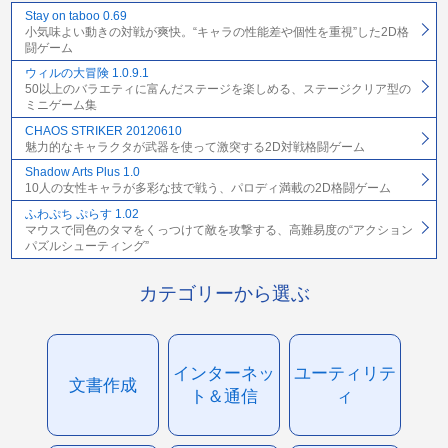
Stay on taboo 0.69
小気味よい動きの対戦が爽快。“キャラの性能差や個性を重視”した2D格
闘ゲーム
ウィルの大冒険 1.0.9.1
50以上のバラエティに富んだステージを楽しめる、ステージクリア型の
ミニゲーム集
CHAOS STRIKER 20120610
魅力的なキャラクタが武器を使って激突する2D対戦格闘ゲーム
Shadow Arts Plus 1.0
10人の女性キャラが多彩な技で戦う、パロディ満載の2D格闘ゲーム
ふわぷち ぷらす 1.02
マウスで同色のタマをくっつけて敵を攻撃する、高難易度の“アクション
パズルシューティング”
カテゴリーから選ぶ
インターネッ
ユーティリテ
文書作成
ト＆通信
ィ