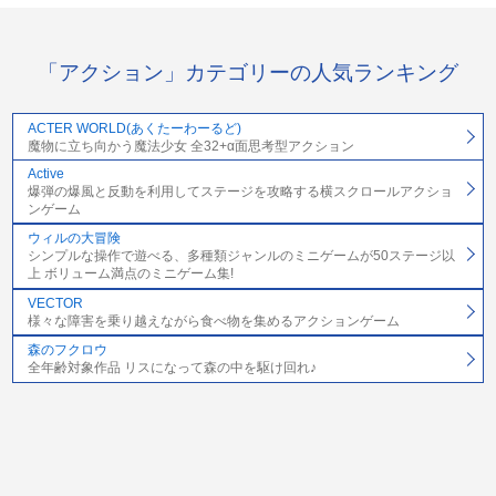
「アクション」カテゴリーの人気ランキング
ACTER WORLD(あくたーわーるど)
魔物に立ち向かう魔法少女 全32+α面思考型アクション
Active
爆弾の爆風と反動を利用してステージを攻略する横スクロールアクショ
ンゲーム
ウィルの大冒険
シンプルな操作で遊べる、多種類ジャンルのミニゲームが50ステージ以
上 ボリューム満点のミニゲーム集!
VECTOR
様々な障害を乗り越えながら食べ物を集めるアクションゲーム
森のフクロウ
全年齢対象作品 リスになって森の中を駆け回れ♪