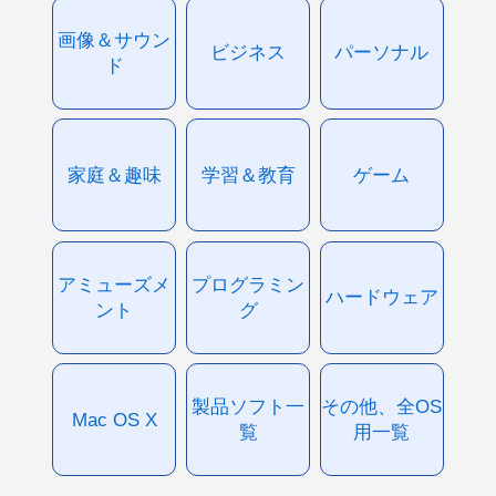
画像＆サウン
ビジネス
パーソナル
ド
家庭＆趣味
学習＆教育
ゲーム
アミューズメ
プログラミン
ハードウェア
ント
グ
製品ソフト一
その他、全OS
Mac OS X
覧
用一覧