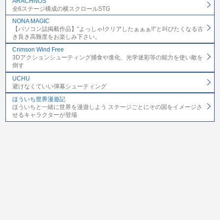
ARACHNOS
全6ステージ構成の横スクロールSTG
NONA MAGIC
【パソコン誌掲載作品】“よっしゃ!クリアしたぁぁぁ!!”と叫びたくなる古
き良き高難度をお楽しみ下さい。
Crimson Wind Free
3Dアクションシューティング捕食や進化、光学迷彩等の能力を使い敵を
倒す
UCHU
避けなくていい弾幕シューティング
ほういち世界漫遊記
ほういちと一緒に世界を漫遊しよう ステージごとにその国をイメージさ
せるキャラクターが登場