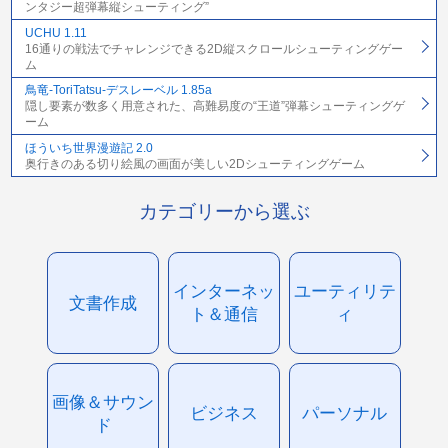
ンタジー超弾幕縦シューティング”
UCHU 1.11
16通りの戦法でチャレンジできる2D縦スクロールシューティングゲー
ム
鳥竜-ToriTatsu-デスレーベル 1.85a
隠し要素が数多く用意された、高難易度の“王道”弾幕シューティングゲ
ーム
ほういち世界漫遊記 2.0
奥行きのある切り絵風の画面が美しい2Dシューティングゲーム
カテゴリーから選ぶ
インターネッ
ユーティリテ
文書作成
ト＆通信
ィ
画像＆サウン
ビジネス
パーソナル
ド