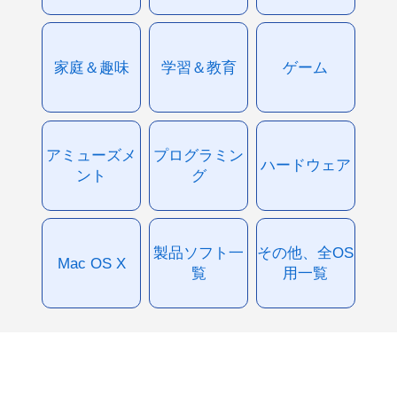
家庭＆趣味
学習＆教育
ゲーム
アミューズメ
プログラミン
ハードウェア
ント
グ
製品ソフト一
その他、全OS
Mac OS X
覧
用一覧