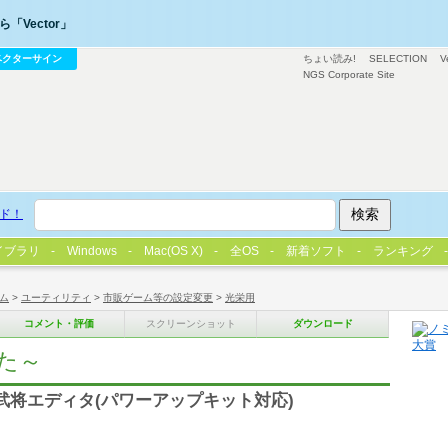
「Vector」
ベクターサイン
ちょい読み!
SELECTION
V
NGS Corporate Site
ド！
イブラリ
Windows
Mac(OS X)
全OS
新着ソフト
ランキング
ム
>
ユーティリティ
>
市販ゲーム等の設定変更
>
光栄用
コメント・評価
スクリーンショット
ダウンロード
ぢた～
存武将エディタ(パワーアップキット対応)