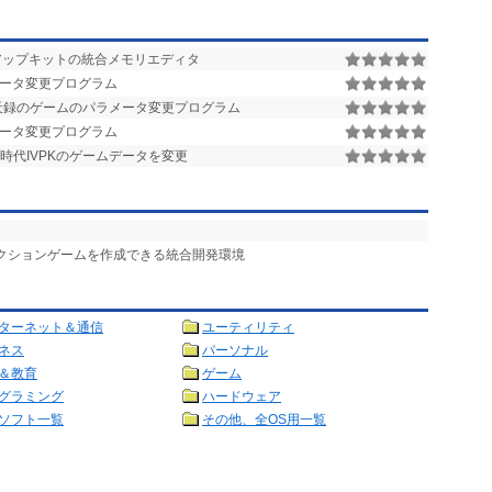
アップキットの統合メモリエディタ
ータ変更プログラム
天録のゲームのパラメータ変更プログラム
ータ変更プログラム
時代IVPKのゲームデータを変更
アクションゲームを作成できる統合開発環境
ターネット＆通信
ユーティリティ
ネス
パーソナル
＆教育
ゲーム
グラミング
ハードウェア
ソフト一覧
その他、全OS用一覧