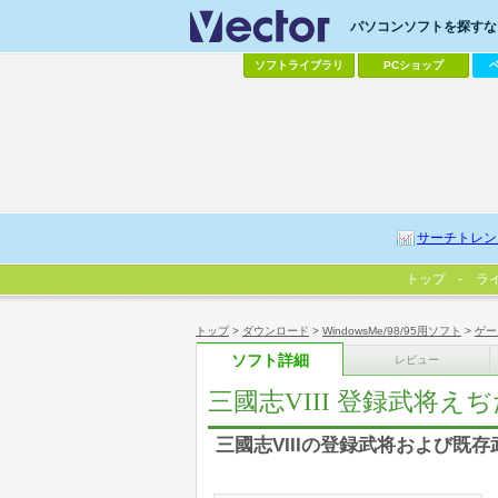
パソコンソフトを探すなら
ソフトライブラリ
PCショップ
サーチトレン
トップ
ラ
トップ
>
ダウンロード
>
WindowsMe/98/95用ソフト
>
ゲー
ソフト詳細
レビュー
三國志VIII 登録武将え
三國志VIIIの登録武将および既