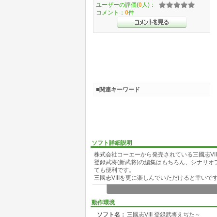
ユーザーの評価(
0
人)：
コメント：
0
件
■関連キーワード
ソフト詳細説明
株式会社コーエーから発売されている三國志VII
登録武将(新武将)の編集はもちろん、シナリ
ても便利です。
三國志VIIIを更に楽しんでいただけると幸いで
動作環境
ソフト名：
三國志VIII 登録武将えぢた～