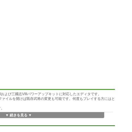
Iおよび三國志VIIIパワーアップキットに対応したエディタです。
オファイルを開けば既存武将の変更も可能です。何度もプレイする方にはと
す。
▼ 続きを見る ▼