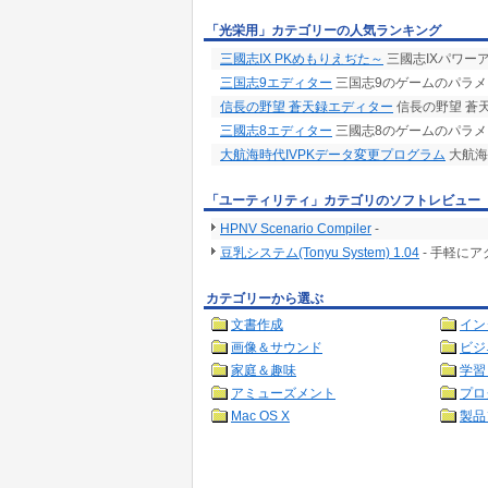
「光栄用」カテゴリーの人気ランキング
三國志IX PKめもりえぢた～
三國志IXパワー
三国志9エディター
三国志9のゲームのパラメ
信長の野望 蒼天録エディター
信長の野望 蒼
三國志8エディター
三國志8のゲームのパラメ
大航海時代IVPKデータ変更プログラム
大航海
「ユーティリティ」カテゴリのソフトレビュー
HPNV Scenario Compiler
-
豆乳システム(Tonyu System) 1.04
- 手軽に
カテゴリーから選ぶ
文書作成
イン
画像＆サウンド
ビジ
家庭＆趣味
学習
アミューズメント
プロ
Mac OS X
製品