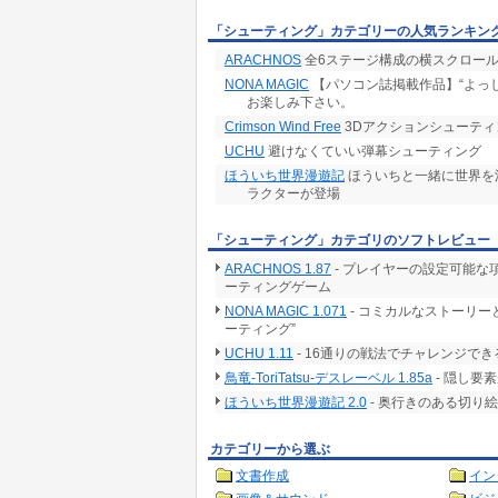
「シューティング」カテゴリーの人気ランキン
ARACHNOS
全6ステージ構成の横スクロール
NONA MAGIC
【パソコン誌掲載作品】“よっし
お楽しみ下さい。
Crimson Wind Free
3Dアクションシューテ
UCHU
避けなくていい弾幕シューティング
ほういち世界漫遊記
ほういちと一緒に世界を
ラクターが登場
「シューティング」カテゴリのソフトレビュー
ARACHNOS 1.87
- プレイヤーの設定可能な
ーティングゲーム
NONA MAGIC 1.071
- コミカルなストーリ
ーティング”
UCHU 1.11
- 16通りの戦法でチャレンジで
鳥竜-ToriTatsu-デスレーベル 1.85a
- 隠し要
ほういち世界漫遊記 2.0
- 奥行きのある切り
カテゴリーから選ぶ
文書作成
イン