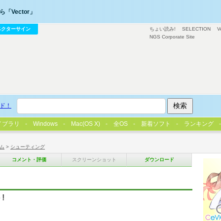
「Vector」
ベクターサイン
ちょい読み!
SELECTION
V
NGS Corporate Site
ド！
イブラリ
Windows
Mac(OS X)
全OS
新着ソフト
ランキング
ム
>
シューティング
コメント・評価
スクリーンショット
ダウンロード
!