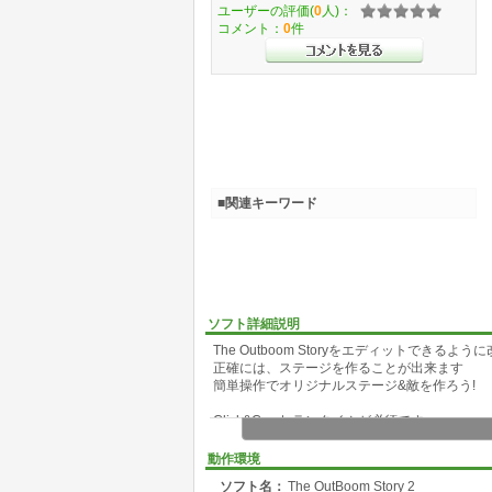
ユーザーの評価(
0
人)：
コメント：
0
件
■関連キーワード
ソフト詳細説明
The Outboom Storyをエディットできるよ
正確には、ステージを作ることが出来ます
簡単操作でオリジナルステージ&敵を作ろう!
Click&Createランタイムが必須です
動作環境
ソフト名：
The OutBoom Story 2