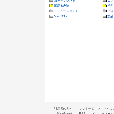
画像＆サウンド
ビジ
家庭＆趣味
学習
アミューズメント
プロ
Mac OS X
製品
利用者の方へ
|
ソフト作者・ソフトハウ
お問い合わせ
|
RSS
|
インフォメーシ