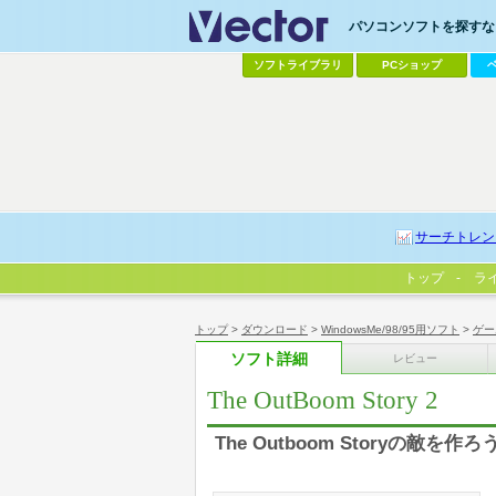
パソコンソフトを探すなら
ソフトライブラリ
PCショップ
サーチトレン
トップ
ラ
トップ
>
ダウンロード
>
WindowsMe/98/95用ソフト
>
ゲー
ソフト詳細
レビュー
The OutBoom Story 2
The Outboom Storyの敵を作ろう