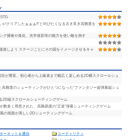
グ
STG
ゃ!クリアしたぁぁぁ!!”と叫びたくなる古き良き高難度を
ィング捕食や進化、光学迷彩等の能力を使い敵を倒す
漫遊しよう ステージごとにその国をイメージさせるキャ
項目が豊富。初心者から上級者まで幅広く楽しめる2D横スクロールシュ
ーと高難度のシューティングがひとつになった“ファンタジー超弾幕縦シュ
きる2D縦スクロールシューティングゲーム
素が数多く用意された、高難易度の“王道”弾幕シューティングゲーム
絵風の画面が美しい2Dシューティングゲーム
ターネット＆通信
ユーティリティ