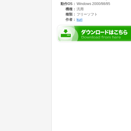
動作OS：
Windows 2000/98/95
機種：
汎用
種類：
フリーソフト
作者：
kuri