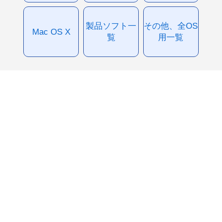
製品ソフト一
その他、全OS
Mac OS X
覧
用一覧