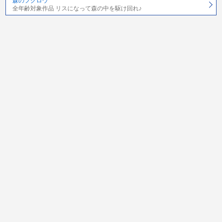
森のフクロウ
全年齢対象作品 リスになって森の中を駆け回れ♪