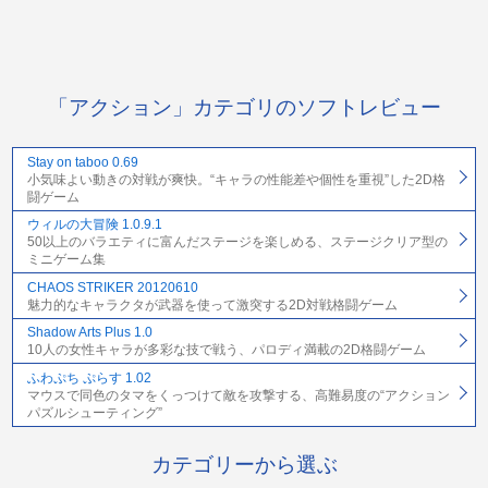
「アクション」カテゴリのソフトレビュー
Stay on taboo 0.69
小気味よい動きの対戦が爽快。“キャラの性能差や個性を重視”した2D格
闘ゲーム
ウィルの大冒険 1.0.9.1
50以上のバラエティに富んだステージを楽しめる、ステージクリア型の
ミニゲーム集
CHAOS STRIKER 20120610
魅力的なキャラクタが武器を使って激突する2D対戦格闘ゲーム
Shadow Arts Plus 1.0
10人の女性キャラが多彩な技で戦う、パロディ満載の2D格闘ゲーム
ふわぷち ぷらす 1.02
マウスで同色のタマをくっつけて敵を攻撃する、高難易度の“アクション
パズルシューティング”
カテゴリーから選ぶ