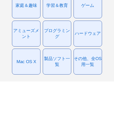
家庭＆趣味
学習＆教育
ゲーム
アミューズメ
プログラミン
ハードウェア
ント
グ
製品ソフト一
その他、全OS
Mac OS X
覧
用一覧