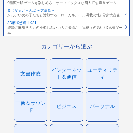
9種類の牌ゲームも楽しめる、オーソドックスな四人打ち麻雀ゲーム
まじかるとらんぷ ～大富豪～
かわいい女の子たちと対戦する、ローカルルール満載の“拡張版”大富豪
3D麻雀悠遊 1.031
純粋に麻雀そのものを楽しみたい人に最適な、完成度の高い3D麻雀ゲー
ム
カテゴリーから選ぶ
インターネッ
ユーティリテ
文書作成
ト＆通信
ィ
画像＆サウン
ビジネス
パーソナル
ド