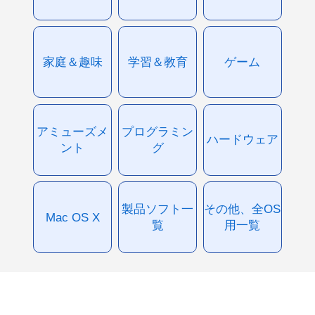
家庭＆趣味
学習＆教育
ゲーム
アミューズメ
プログラミン
ハードウェア
ント
グ
製品ソフト一
その他、全OS
Mac OS X
覧
用一覧