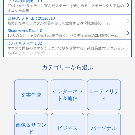
ウィルの大冒険 1.0.9.1
50以上のバラエティに富んだステージを楽しめる、ステージクリア型の
ミニゲーム集
CHAOS STRIKER 20120610
魅力的なキャラクタが武器を使って激突する2D対戦格闘ゲーム
Shadow Arts Plus 1.0
10人の女性キャラが多彩な技で戦う、パロディ満載の2D格闘ゲーム
ふわぷち ぷらす 1.02
マウスで同色のタマをくっつけて敵を攻撃する、高難易度の“アクション
パズルシューティング”
カテゴリーから選ぶ
インターネッ
ユーティリテ
文書作成
ト＆通信
ィ
画像＆サウン
ビジネス
パーソナル
ド