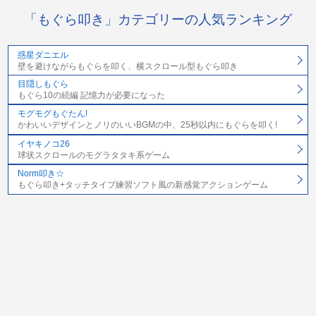
「もぐら叩き」カテゴリーの人気ランキング
惑星ダニエル
壁を避けながらもぐらを叩く、横スクロール型もぐら叩き
目隠しもぐら
もぐら10の続編 記憶力が必要になった
モグモグもぐたん!
かわいいデザインとノリのいいBGMの中、25秒以内にもぐらを叩く!
イヤキノコ26
球状スクロールのモグラタタキ系ゲーム
Norm叩き☆
もぐら叩き+タッチタイプ練習ソフト風の新感覚アクションゲーム