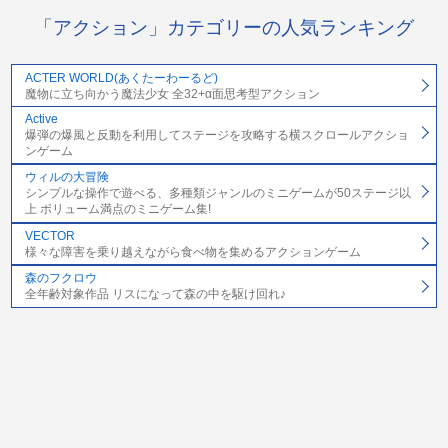
「アクション」カテゴリーの人気ランキング
ACTER WORLD(あくたーわーるど)
魔物に立ち向かう魔法少女 全32+α面思考型アクション
Active
爆弾の爆風と反動を利用してステージを攻略する横スクロールアクショ
ンゲーム
ウィルの大冒険
シンプルな操作で遊べる、多種類ジャンルのミニゲームが50ステージ以
上 ボリューム満点のミニゲーム集!
VECTOR
様々な障害を乗り越えながら食べ物を集めるアクションゲーム
森のフクロウ
全年齢対象作品 リスになって森の中を駆け回れ♪