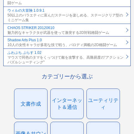
闘ゲーム
ウィルの大冒険 1.0.9.1
50以上のバラエティに富んだステージを楽しめる、ステージクリア型の
ミニゲーム集
CHAOS STRIKER 20120610
魅力的なキャラクタが武器を使って激突する2D対戦格闘ゲーム
Shadow Arts Plus 1.0
10人の女性キャラが多彩な技で戦う、パロディ満載の2D格闘ゲーム
ふわぷち ぷらす 1.02
マウスで同色のタマをくっつけて敵を攻撃する、高難易度の“アクション
パズルシューティング”
カテゴリーから選ぶ
インターネッ
ユーティリテ
文書作成
ト＆通信
ィ
画像＆サウン