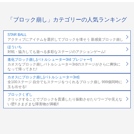
「ブロック崩し」カテゴリーの人気ランキング
STAR BALL
アクティブにアイテムを選択してブロックを壊そう 新感覚ブロック崩し
ほういち
対戦・協力しても遊べる多彩なステージのアクションゲーム!
進化ブロック崩し[パトルシューター3rd プレジャー!]
カオスなブロック崩しパトルシューター3rdのステージがさらに爽快に
なって帰ってきた!
カオスにブロック崩し[パトルシューター3rd]
全100ステージ 自分でもステージをつくれるブロック崩し 999個同時に
玉も出せる!
ブロックくずし
クリックすることでブロックを貫通したり振動させたりワープや見えな
い壁!! さまざまな障害物が満載!!