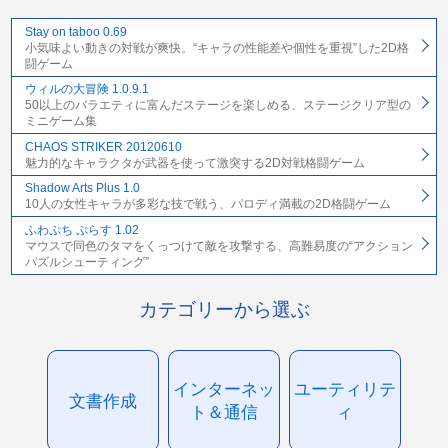
Stay on taboo 0.69
小気味よい動きの対戦が爽快。“キャラの性能差や個性を重視”した2D格
闘ゲーム
ウィルの大冒険 1.0.9.1
50以上のバラエティに富んだステージを楽しめる、ステージクリア型の
ミニゲーム集
CHAOS STRIKER 20120610
魅力的なキャラクタが武器を使って激突する2D対戦格闘ゲーム
Shadow Arts Plus 1.0
10人の女性キャラが多彩な技で戦う、パロディ満載の2D格闘ゲーム
ふわぷち ぷらす 1.02
マウスで同色のタマをくっつけて敵を攻撃する、高難易度の“アクション
パズルシューティング”
カテゴリーから選ぶ
インターネッ
ユーティリテ
文書作成
ト＆通信
ィ