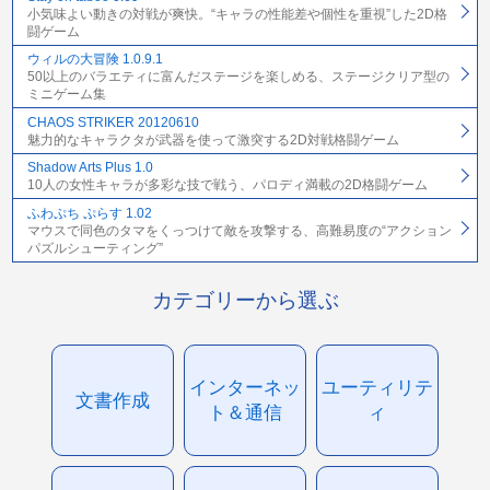
小気味よい動きの対戦が爽快。“キャラの性能差や個性を重視”した2D格
闘ゲーム
ウィルの大冒険 1.0.9.1
50以上のバラエティに富んだステージを楽しめる、ステージクリア型の
ミニゲーム集
CHAOS STRIKER 20120610
魅力的なキャラクタが武器を使って激突する2D対戦格闘ゲーム
Shadow Arts Plus 1.0
10人の女性キャラが多彩な技で戦う、パロディ満載の2D格闘ゲーム
ふわぷち ぷらす 1.02
マウスで同色のタマをくっつけて敵を攻撃する、高難易度の“アクション
パズルシューティング”
カテゴリーから選ぶ
インターネッ
ユーティリテ
文書作成
ト＆通信
ィ