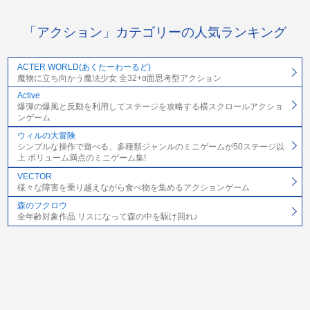
「アクション」カテゴリーの人気ランキング
ACTER WORLD(あくたーわーるど)
魔物に立ち向かう魔法少女 全32+α面思考型アクション
Active
爆弾の爆風と反動を利用してステージを攻略する横スクロールアクショ
ンゲーム
ウィルの大冒険
シンプルな操作で遊べる、多種類ジャンルのミニゲームが50ステージ以
上 ボリューム満点のミニゲーム集!
VECTOR
様々な障害を乗り越えながら食べ物を集めるアクションゲーム
森のフクロウ
全年齢対象作品 リスになって森の中を駆け回れ♪