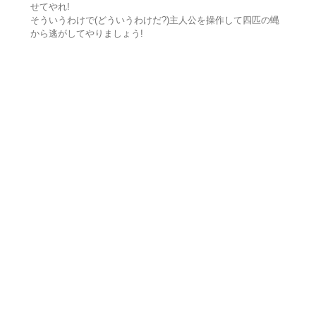
せてやれ!
そういうわけで(どういうわけだ?)主人公を操作して四匹の蝿
から逃がしてやりましょう!