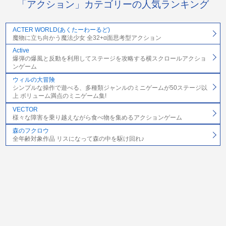
「アクション」カテゴリーの人気ランキング
ACTER WORLD(あくたーわーるど)
魔物に立ち向かう魔法少女 全32+α面思考型アクション
Active
爆弾の爆風と反動を利用してステージを攻略する横スクロールアクショ
ンゲーム
ウィルの大冒険
シンプルな操作で遊べる、多種類ジャンルのミニゲームが50ステージ以
上 ボリューム満点のミニゲーム集!
VECTOR
様々な障害を乗り越えながら食べ物を集めるアクションゲーム
森のフクロウ
全年齢対象作品 リスになって森の中を駆け回れ♪