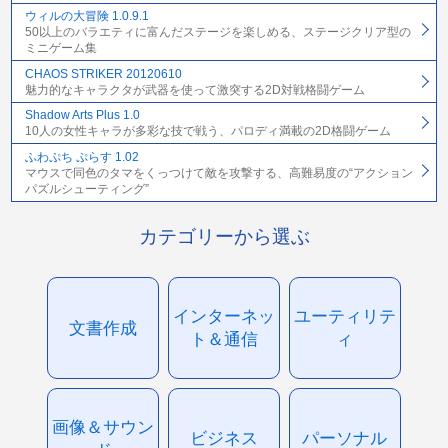
ウィルの大冒険 1.0.9.1
50以上のバラエティに富んだステージを楽しめる、ステージクリア型の
ミニゲーム集
CHAOS STRIKER 20120610
魅力的なキャラクタが武器を使って激突する2D対戦格闘ゲーム
Shadow Arts Plus 1.0
10人の女性キャラが多彩な技で戦う、パロディ満載の2D格闘ゲーム
ふわぷち ぷらす 1.02
マウスで同色のタマをくっつけて敵を攻撃する、高難易度の“アクション
パズルシューティング”
カテゴリーから選ぶ
インターネッ
ユーティリテ
文書作成
ト＆通信
ィ
画像＆サウン
ビジネス
パーソナル