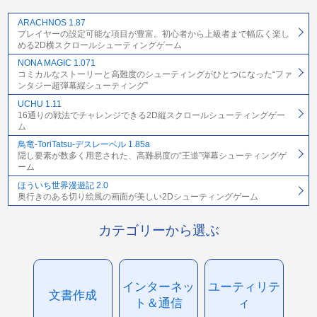
ARACHNOS 1.87
プレイヤーの設定可能な項目が豊富。初心者から上級者まで幅広く楽し
める2D横スクロールシューティングゲーム
NONA MAGIC 1.071
コミカルなストーリーと高難度のシューティングがひとつになった“ファ
ンタジー超弾幕縦シューティング”
UCHU 1.11
16通りの戦法でチャレンジできる2D縦スクロールシューティングゲー
ム
鳥竜-ToriTatsu-デスレーベル 1.85a
隠し要素が数多く用意された、高難易度の“王道”弾幕シューティングゲ
ーム
ほういち世界漫遊記 2.0
奥行きのある切り絵風の画面が美しい2Dシューティングゲーム
カテゴリーから選ぶ
インターネッ
ユーティリテ
文書作成
ト＆通信
ィ