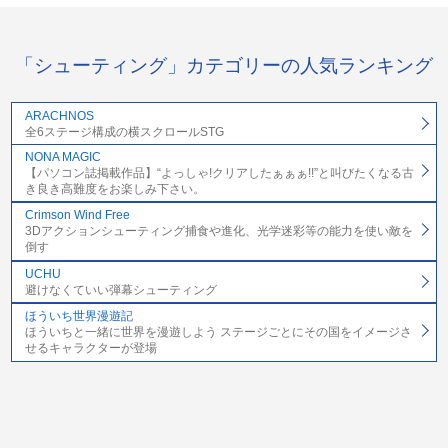
「シューティング」カテゴリーの人気ランキング
ARACHNOS
全6ステージ構成の横スクロールSTG
NONA MAGIC
【パソコン誌掲載作品】“よっしゃ!クリアしたぁぁぁ!!”と叫びたくなる古
き良き高難度をお楽しみ下さい。
Crimson Wind Free
3Dアクションシューティング捕食や進化、光学迷彩等の能力を使い敵を
倒す
UCHU
避けなくていい弾幕シューティング
ほういち世界漫遊記
ほういちと一緒に世界を漫遊しよう ステージごとにその国をイメージさ
せるキャラクターが登場