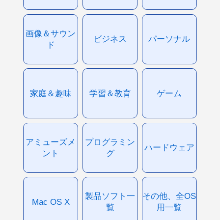
画像＆サウン
ビジネス
パーソナル
ド
家庭＆趣味
学習＆教育
ゲーム
アミューズメ
プログラミン
ハードウェア
ント
グ
製品ソフト一
その他、全OS
Mac OS X
覧
用一覧