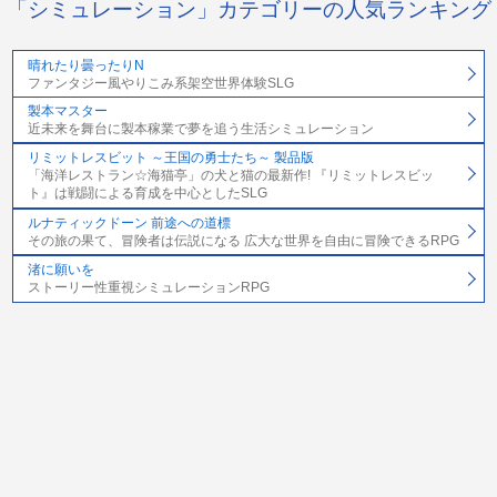
「シミュレーション」カテゴリーの人気ランキング
晴れたり曇ったりN
ファンタジー風やりこみ系架空世界体験SLG
製本マスター
近未来を舞台に製本稼業で夢を追う生活シミュレーション
リミットレスビット ～王国の勇士たち～ 製品版
「海洋レストラン☆海猫亭」の犬と猫の最新作! 『リミットレスビッ
ト』は戦闘による育成を中心としたSLG
ルナティックドーン 前途への道標
その旅の果て、冒険者は伝説になる 広大な世界を自由に冒険できるRPG
渚に願いを
ストーリー性重視シミュレーションRPG