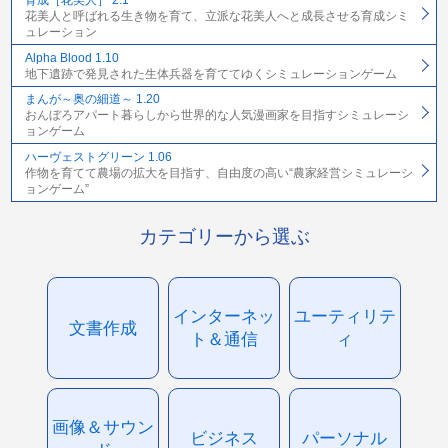
育成［花美人］ 2.1
花美人と呼ばれる生き物を育て、立派な花美人へと成長させる育成シミ
ュレーション
Alpha Blood 1.10
地下遺跡で発見された生体兵器を育ててゆくシミュレーションゲーム
まんが～奥の細道～ 1.20
おんぼろアパート暮らしから世界的な人気漫画家を目指すシミュレーシ
ョンゲーム
ハーヴェストグリーン 1.06
作物を育てて農場の拡大を目指す、自由度の高い“農家経営シミュレーシ
ョンゲーム”
カテゴリーから選ぶ
インターネッ
ユーティリテ
文書作成
ト＆通信
ィ
画像＆サウン
ビジネス
パーソナル