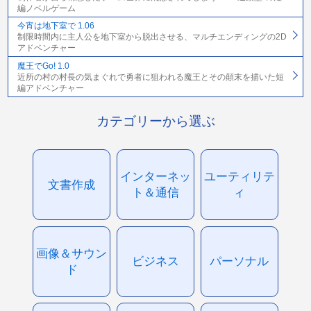
編ノベルゲーム
今宵は地下室で 1.06
制限時間内に主人公を地下室から脱出させる、マルチエンディングの2D
アドベンチャー
魔王でGo! 1.0
近所の村の村長の気まぐれで勇者に狙われる魔王とその顛末を描いた短
編アドベンチャー
カテゴリーから選ぶ
インターネッ
ユーティリテ
文書作成
ト＆通信
ィ
画像＆サウン
ビジネス
パーソナル
ド