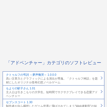
「アドベンチャー」カテゴリのソフトレビュー
クトゥルフの弔詞 ～夢声慟哭～ 1.0.0.0
高い文章力とグラフィックによる演出が秀逸。「クトゥルフ神話」を題
材にしたオリジナル怪奇幻想ノベルゲーム
もよりの駅子さん 1.01
主人公は引きこもりの大学生。短時間でサクサクプレイできる恋愛アド
ベンチャー
セブンスコート 1.30
制作者が自ら構想したゲーム世界に飛ばされてしまう“Web連動型”の短