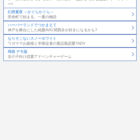
ー!
幻燈夏夜 ～かぐらかぐら～
田舎町で始まる、一夏の物語
ハーバーランドでつかまえて
神戸を舞台にした純愛AVG 関西弁が好きになるかも?
なりそこないスノーホワイト
ワガママお姫様と辛辣従者の童話風恋愛?ADV
帰路 デモ版
女の子向け恋愛アドベンチャーゲーム