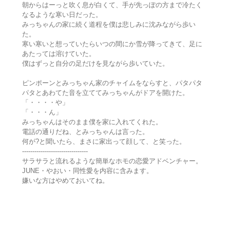
朝からはーっと吹く息が白くて、手が先っぽの方まで冷たく
なるような寒い日だった。
みっちゃんの家に続く道程を僕は悲しみに沈みながら歩い
た。
寒い寒いと想っていたらいつの間にか雪が降ってきて、足に
あたっては溶けていた。
僕はずっと自分の足だけを見ながら歩いていた。
ピンポーンとみっちゃん家のチャイムをならすと、パタパタ
パタとあわてた音を立ててみっちゃんがドアを開けた。
「・・・・や」
「・・・ん」
みっちゃんはそのまま僕を家に入れてくれた。
電話の通りだね、とみっちゃんは言った。
何が?と聞いたら、まさに家出って顔して、と笑った。
--------------------------------
サラサラと流れるような簡単なホモの恋愛アドベンチャー。
JUNE・やおい・同性愛を内容に含みます。
嫌いな方はやめておいてね。