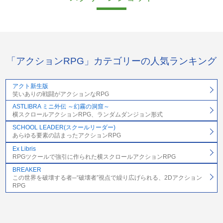
「アクションRPG」カテゴリーの人気ランキング
アクト新生版
笑いありの戦闘がアクションなRPG
ASTLIBRA ミニ外伝 ～幻霧の洞窟～
横スクロールアクションRPG、ランダムダンジョン形式
SCHOOL LEADER(スクールリーダー)
あらゆる要素の詰まったアクションRPG
Ex Libris
RPGツクールで強引に作られた横スクロールアクションRPG
BREAKER
この世界を破壊する者─“破壊者”視点で繰り広げられる、2Dアクション
RPG