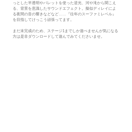
っとした半透明やパレットを使った逆光、河や滝から聞こえ
る、背景を意識したサウンドエフェクト。擬似ディレイによ
る夜間の音の響きなどなど……『往年のスーファミレベル』
を目指してけっこう頑張ってます。
まだ未完成のため、ステージ1までしか遊べませんが気になる
方は是非ダウンロードして遊んでみてくださいませ。