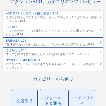
「アクションRPG」カテゴリのソフトレビュー
ASTLIBRA ミニ外伝 ～幻霧の洞窟～ 1.11
ほぼ引き籠もりの少女を育成し、強化してゆくランダムダンジョン探索
アクションRPG
Ex Libris
ドット絵が美しく、短時間でプレイできる、シンプルな横スクロールア
クションRPG
BREAKER 1.24
“破壊者”の少女を主人公にした、ボリューム満点の2DアクションRPG
くえみのち 10.0
すべてが謎の恐怖の施設から主人公を脱出させるアクションRPG
SCHOOL LEADER 0.98b3
豊富なサブイベントでさまざまな要素を楽しめる、ボリューム満点のア
クションRPG
カテゴリーから選ぶ
インターネッ
ユーティリテ
文書作成
ト＆通信
ィ