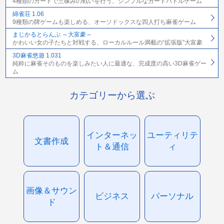
4種類のカードで三竦みの戦いを行う、シンプルなカードバトルゲーム
綿雀荘 1.06
9種類の牌ゲームも楽しめる、オーソドックスな四人打ち麻雀ゲーム
まじかるとらんぷ ～大富豪～
かわいい女の子たちと対戦する、ローカルルール満載の“拡張版”大富豪
3D麻雀悠遊 1.031
純粋に麻雀そのものを楽しみたい人に最適な、完成度の高い3D麻雀ゲー
ム
カテゴリーから選ぶ
インターネッ
ユーティリテ
文書作成
ト＆通信
ィ
画像＆サウン
ビジネス
パーソナル
ド