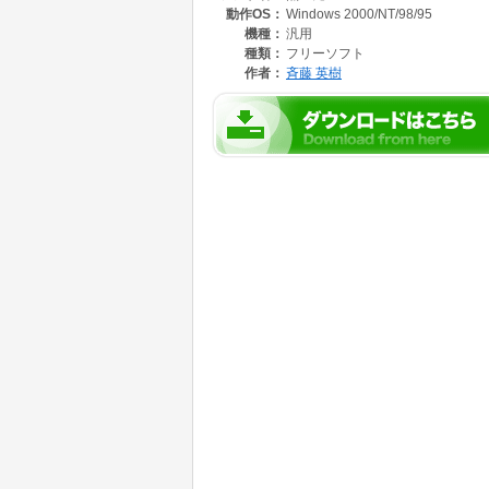
動作OS：
Windows 2000/NT/98/95
機種：
汎用
種類：
フリーソフト
作者：
斉藤 英樹