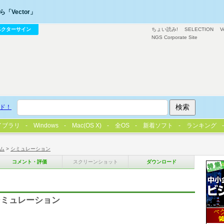
「Vector」
ベクターサイン
ちょい読み!
SELECTION
V
NGS Corporate Site
ド！
イブラリ
Windows
Mac(OS X)
全OS
新着ソフト
ランキング
ム
>
シミュレーション
コメント・評価
スクリーンショット
ダウンロード
シミュレーション