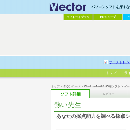
パソコンソフトを探すなら
ソフトライブラリ
PCショップ
サーチトレン
トップ
ラ
トップ
>
ダウンロード
>
WindowsMe/98/95用ソフト
>
ゲー
ソフト詳細
レビュー
熱い先生
あなたの採点能力を調べる採点