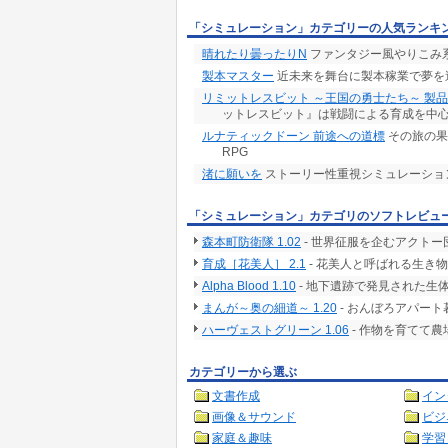
「シミュレーション」カテゴリーの人気ランキ
晴れたり曇ったりN
ファンタジー風やりこみ系
製本マスター
近未来を舞台に製本稼業で夢を
リミットレスビット ～王国の勇士たち～ 製
ットレスビット』は戦闘による育成を中心
ルナティックドーン 前途への道標
その旅の果
RPG
渚に願いを
ストーリー性重視シミュレーショ
「シミュレーション」カテゴリのソフトレビュ
森本町防衛隊 1.02
- 世界征服を企むアクト
育成［花美人］ 2.1
- 花美人と呼ばれる生き
Alpha Blood 1.10
- 地下遺跡で発見された生
まんが～奥の細道～ 1.20
- おんぼろアパー
ハーヴェストグリーン 1.06
- 作物を育てて
カテゴリーから選ぶ
文書作成
イン
画像＆サウンド
ビジ
家庭＆趣味
学習