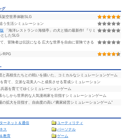
ング
架空世界体験SLG
追う生活シミュレーション
品版
「海洋レストラン☆海猫亭」の犬と猫の最新作! 『リミ
としたSLG
て、冒険者は伝説になる 広大な世界を自由に冒険できる
ンRPG
ー
ー団と高校生たちとの戦いを描いた、コミカルなシミュレーションゲーム
物を育て、立派な花美人へと成長させる育成シミュレーション
体兵器を育ててゆくシミュレーションゲーム
ト暮らしから世界的な人気漫画家を目指すシミュレーションゲーム
農場の拡大を目指す、自由度の高い“農家経営シミュレーションゲーム”
ターネット＆通信
ユーティリティ
ネス
パーソナル
＆教育
ゲーム