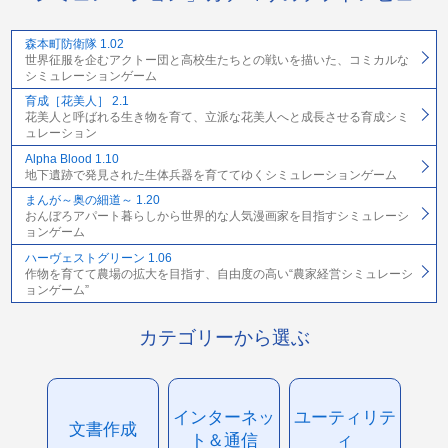
森本町防衛隊 1.02
世界征服を企むアクトー団と高校生たちとの戦いを描いた、コミカルな
シミュレーションゲーム
育成［花美人］ 2.1
花美人と呼ばれる生き物を育て、立派な花美人へと成長させる育成シミ
ュレーション
Alpha Blood 1.10
地下遺跡で発見された生体兵器を育ててゆくシミュレーションゲーム
まんが～奥の細道～ 1.20
おんぼろアパート暮らしから世界的な人気漫画家を目指すシミュレーシ
ョンゲーム
ハーヴェストグリーン 1.06
作物を育てて農場の拡大を目指す、自由度の高い“農家経営シミュレーシ
ョンゲーム”
カテゴリーから選ぶ
インターネッ
ユーティリテ
文書作成
ト＆通信
ィ