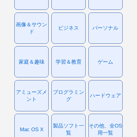
画像＆サウン
ビジネス
パーソナル
ド
家庭＆趣味
学習＆教育
ゲーム
アミューズメ
プログラミン
ハードウェア
ント
グ
製品ソフト一
その他、全OS
Mac OS X
覧
用一覧