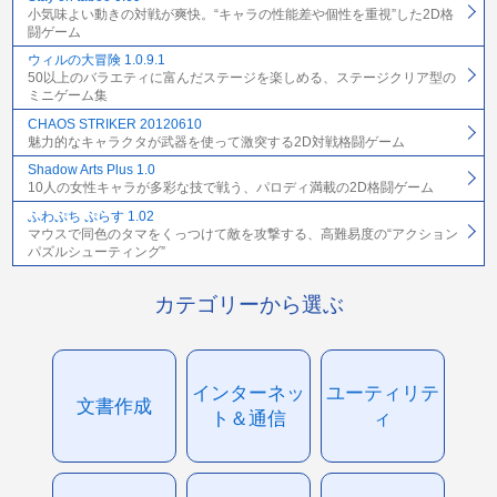
小気味よい動きの対戦が爽快。“キャラの性能差や個性を重視”した2D格
闘ゲーム
ウィルの大冒険 1.0.9.1
50以上のバラエティに富んだステージを楽しめる、ステージクリア型の
ミニゲーム集
CHAOS STRIKER 20120610
魅力的なキャラクタが武器を使って激突する2D対戦格闘ゲーム
Shadow Arts Plus 1.0
10人の女性キャラが多彩な技で戦う、パロディ満載の2D格闘ゲーム
ふわぷち ぷらす 1.02
マウスで同色のタマをくっつけて敵を攻撃する、高難易度の“アクション
パズルシューティング”
カテゴリーから選ぶ
インターネッ
ユーティリテ
文書作成
ト＆通信
ィ