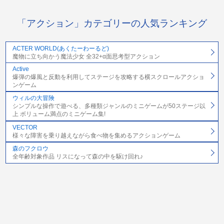
「アクション」カテゴリーの人気ランキング
ACTER WORLD(あくたーわーるど)
魔物に立ち向かう魔法少女 全32+α面思考型アクション
Active
爆弾の爆風と反動を利用してステージを攻略する横スクロールアクショ
ンゲーム
ウィルの大冒険
シンプルな操作で遊べる、多種類ジャンルのミニゲームが50ステージ以
上 ボリューム満点のミニゲーム集!
VECTOR
様々な障害を乗り越えながら食べ物を集めるアクションゲーム
森のフクロウ
全年齢対象作品 リスになって森の中を駆け回れ♪