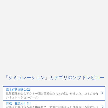
「シミュレーション」カテゴリのソフトレビュー
森本町防衛隊 1.02
世界征服を企むアクトー団と高校生たちとの戦いを描いた、コミカルな
シミュレーションゲーム
育成［花美人］ 2.1
花美人と呼ばれる生き物を育て、立派な花美人へと成長させる育成シミ