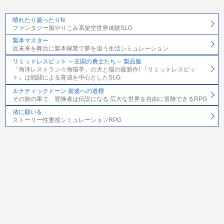
晴れたり曇ったりN
ファンタジー風やりこみ系架空世界体験SLG
製本マスター
近未来を舞台に製本稼業で夢を追う生活シミュレーション
リミットレスビット ～王国の勇士たち～ 製品版
「海洋レストラン☆海猫亭」の犬と猫の最新作! 『リミットレスビッ
ト』は戦闘による育成を中心としたSLG
ルナティックドーン 前途への道標
その旅の果て、冒険者は伝説になる 広大な世界を自由に冒険できるRPG
渚に願いを
ストーリー性重視シミュレーションRPG