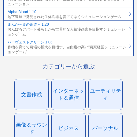
ュレーション
Alpha Blood 1.10
地下遺跡で発見された生体兵器を育ててゆくシミュレーションゲーム
まんが～奥の細道～ 1.20
おんぼろアパート暮らしから世界的な人気漫画家を目指すシミュレーシ
ョンゲーム
ハーヴェストグリーン 1.06
作物を育てて農場の拡大を目指す、自由度の高い“農家経営シミュレーシ
ョンゲーム”
カテゴリーから選ぶ
インターネッ
ユーティリテ
文書作成
ト＆通信
ィ
画像＆サウン
ビジネス
パーソナル
ド