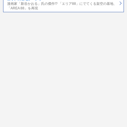
漫画家「新谷かおる」氏の傑作!? 「エリア88」にでてくる架空の基地、
「AREA 88」を再現