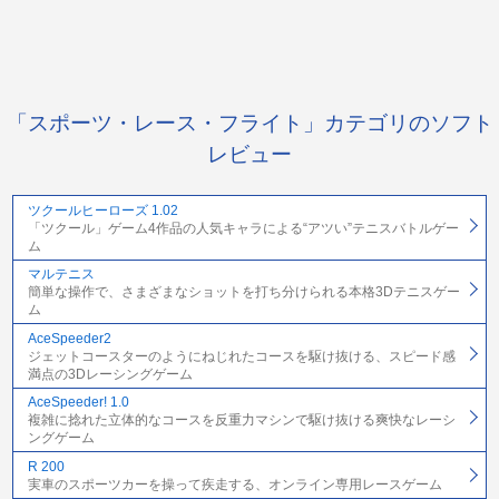
「スポーツ・レース・フライト」カテゴリのソフト
レビュー
ツクールヒーローズ 1.02
「ツクール」ゲーム4作品の人気キャラによる“アツい”テニスバトルゲー
ム
マルテニス
簡単な操作で、さまざまなショットを打ち分けられる本格3Dテニスゲー
ム
AceSpeeder2
ジェットコースターのようにねじれたコースを駆け抜ける、スピード感
満点の3Dレーシングゲーム
AceSpeeder! 1.0
複雑に捻れた立体的なコースを反重力マシンで駆け抜ける爽快なレーシ
ングゲーム
R 200
実車のスポーツカーを操って疾走する、オンライン専用レースゲーム