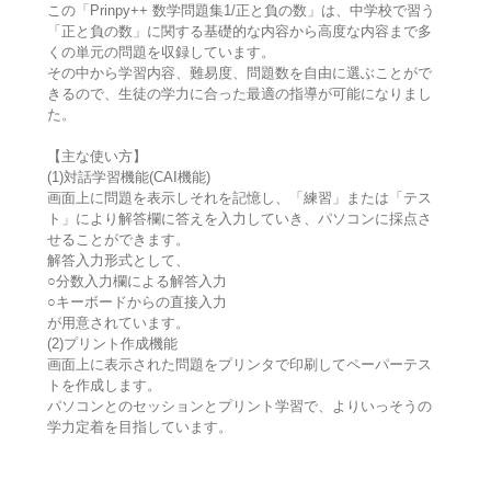
この「Prinpy++ 数学問題集1/正と負の数」は、中学校で習う
「正と負の数」に関する基礎的な内容から高度な内容まで多
くの単元の問題を収録しています。
その中から学習内容、難易度、問題数を自由に選ぶことがで
きるので、生徒の学力に合った最適の指導が可能になりまし
た。
【主な使い方】
(1)対話学習機能(CAI機能)
画面上に問題を表示しそれを記憶し、「練習」または「テス
ト」により解答欄に答えを入力していき、パソコンに採点さ
せることができます。
解答入力形式として、
○分数入力欄による解答入力
○キーボードからの直接入力
が用意されています。
(2)プリント作成機能
画面上に表示された問題をプリンタで印刷してペーパーテス
トを作成します。
パソコンとのセッションとプリント学習で、よりいっそうの
学力定着を目指しています。