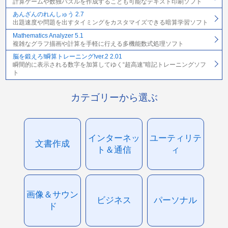
計算ゲームや数独パズルを作成することも可能なテキスト印刷ソフト
あんざんのれんしゅう 2.7
出題速度や問題を出すタイミングをカスタマイズできる暗算学習ソフト
Mathematics Analyzer 5.1
複雑なグラフ描画や計算を手軽に行える多機能数式処理ソフト
脳を鍛えろ!瞬算トレーニング!ver.2 2.01
瞬間的に表示される数字を加算してゆく“超高速”暗記トレーニングソフ
ト
カテゴリーから選ぶ
インターネッ
ユーティリテ
文書作成
ト＆通信
ィ
画像＆サウン
ビジネス
パーソナル
ド