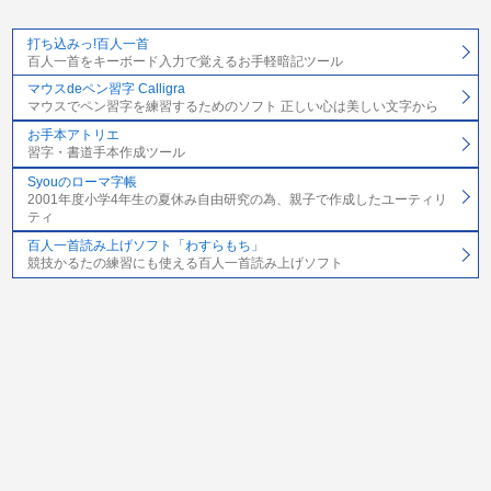
打ち込みっ!百人一首
百人一首をキーボード入力で覚えるお手軽暗記ツール
マウスdeペン習字 Calligra
マウスでペン習字を練習するためのソフト 正しい心は美しい文字から
お手本アトリエ
習字・書道手本作成ツール
Syouのローマ字帳
2001年度小学4年生の夏休み自由研究の為、親子で作成したユーティリ
ティ
百人一首読み上げソフト「わすらもち」
競技かるたの練習にも使える百人一首読み上げソフト