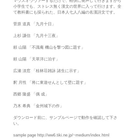
マウスオウヴァーするだけで、軽快に発声して行きますから
小学生でも、ストレス無く漢文の世界に入って行けます。全
て教科書にも採られた、日本人七人八編の名漢詩文です。
菅原 道真 「九月十日」
上杉 謙信 「九月十三夜」
頼 山陽 「不識庵 機山を撃つ図に題す」
頼 山陽 「天草洋に泊す」
広瀬 淡窓 「桂林荘雑詠 諸生に示す」
釈 月性 「将に東遊せんとして壁に題す」
西郷 隆盛 「偶 成」
乃木 希典 「金州城下の作」
ダウンロード前に、サンプルページで動作を確認して下さ
い。
sample page http://ww6.tiki.ne.jp/~medium/index.html