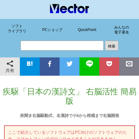
ソフト
みんなの
PCショップ
QuickPoint
ライブラリ
電子署名
共有
疾駆「日本の漢詩文」 右脳活性 簡易
版
疾聞き右脳駆動式、名漢詩で小6から棺桶まで右脳開発
ここで紹介しているソフトウェアはPC向けのソフトウェアのた
め、スマートフォンでダウンロードすることができません。