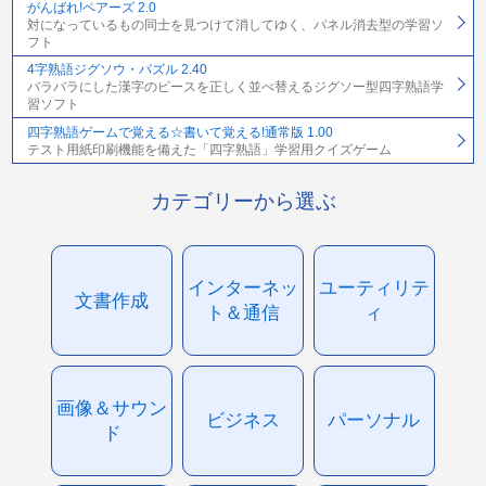
がんばれ!ペアーズ 2.0
対になっているもの同士を見つけて消してゆく、パネル消去型の学習ソ
フト
4字熟語ジグソウ・パズル 2.40
バラバラにした漢字のピースを正しく並べ替えるジグソー型四字熟語学
習ソフト
四字熟語ゲームで覚える☆書いて覚える!通常版 1.00
テスト用紙印刷機能を備えた「四字熟語」学習用クイズゲーム
カテゴリーから選ぶ
インターネッ
ユーティリテ
文書作成
ト＆通信
ィ
画像＆サウン
ビジネス
パーソナル
ド