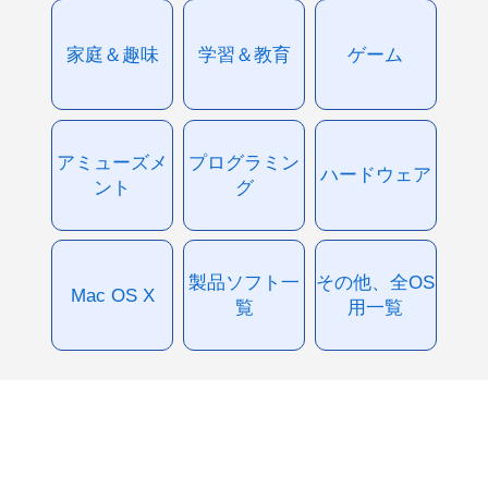
家庭＆趣味
学習＆教育
ゲーム
アミューズメ
プログラミン
ハードウェア
ント
グ
製品ソフト一
その他、全OS
Mac OS X
覧
用一覧