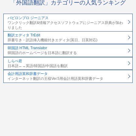
「外国語翻訳」カテゴリーの人気ランキング
バビロンプロ ジーニアス
ワンクリック翻訳&情報アクセスソフトウェアにジーニアス辞典が加わ
りました
翻訳エディタ TrEdit
辞書引き・訳語挿入機能付きエディタ(英日、日英対応)
韓国語 HTML Translator
韓国語のホームページを日本語に翻訳する
しらべ君
日本語←→英語/韓国語/中国語を翻訳
会計用語英和辞書データ
インターネット翻訳の王様Ver.5用会計用語英和辞書データ