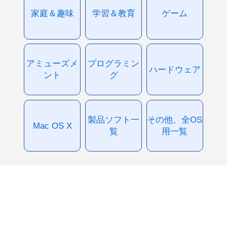
家庭＆趣味
学習＆教育
ゲーム
アミューズメ
プログラミン
ハードウェア
ント
グ
製品ソフト一
その他、全OS
Mac OS X
覧
用一覧