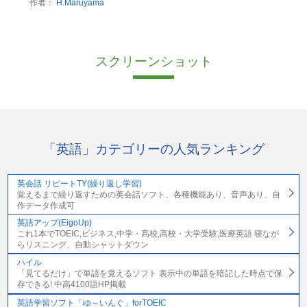
作者：
H.Maruyama
スクリーンショット
「英語」カテゴリーの人気ランキング
英会話 リピートTY(繰り返し学習)
覚えるまで繰り返すための英会話ソフト、各種機能あり、音声あり、自
作データ作成可
英語アップ(EigoUp)
これ1本でTOEIC,ビジネス,中学・高校,高校・大学受験,医療英語 寝なが
らリスニング、自動シャットダウン
ハイル
「見てるだけ」で単語を覚えるソフト 表示中の単語を暗記した時点で保
存できる! 中高4100語HP掲載
英語学習ソフト「ゆ～いんぐ」forTOEIC