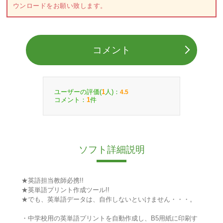
ウンロードをお願い致します。
コメント
ユーザーの評価(
人)：
1
4.5
コメント：
件
1
ソフト詳細説明
★英語担当教師必携!!
★英単語プリント作成ツール!!
★でも、英単語データは、自作しないといけません・・・。
・中学校用の英単語プリントを自動作成し、B5用紙に印刷す