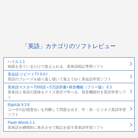
「英語」カテゴリのソフトレビュー
ハイル 1.1
画面を見ているだけで覚えられる、英単語暗記専用ソフト
英会話 リピートTY 6.0.f
英語のフレーズを繰り返し聴いて覚えてゆく英会話学習ソフト
英単語マスター7000語＋5万語辞書+発音機能（フリー版） 6.3
英単語と単語の意味をクイズ形式で学べる、発音機能付き英語学習ソフ
ト
EigoUp 9.3.8
ユーザの記憶度合いを判断して問題を出す、中・高・ビジネス英語学習
ソフト
Flash Words 2.1
英単語を瞬間的に表示させて暗記を促す英単語学習ソフト