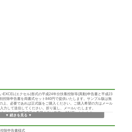
XCEL(エクセル)形式の平成24年分扶養控除等(異動)申告書と平成23
別控除申告書を両書式セット840円で提供いたします。サンプル版は無
の上、必要であれば正式版をご購入ください。ご購入希望の方はメール
希望」と入力して送信してください。折り返し、メールいたします。
できません。加工修正ご希望の方は有償にて対応いたします。
▼ 続きを見る ▼
険料控除申告書様式