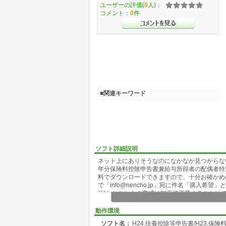
ユーザーの評価(
0
人)：
コメント：
0
件
■関連キーワード
ソフト詳細説明
ネット上にありそうなのになかなか見つからないE
年分保険料控除申告書兼給与所得者の配偶者特
料でダウンロードできますので、十分お確かめ
で「info@nencho.jp」宛に件名「購入
注)なおこちらの書式は加工修正等することは
動作環境
ソフト名：
H24.扶養控除等申告書/H23.保