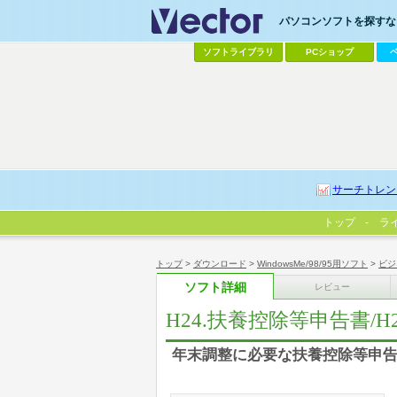
パソコンソフトを探すなら
ソフトライブラリ
PCショップ
サーチトレン
トップ
ラ
トップ
>
ダウンロード
>
WindowsMe/98/95用ソフト
>
ビジ
ソフト詳細
レビュー
H24.扶養控除等申告書/
年末調整に必要な扶養控除等申