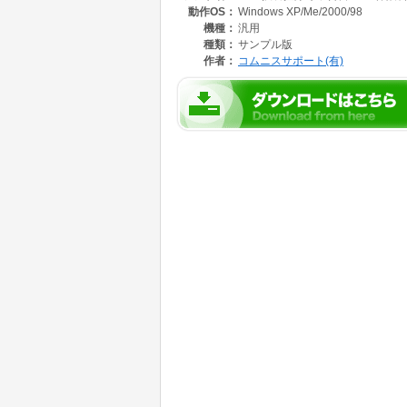
動作OS：
Windows XP/Me/2000/98
機種：
汎用
種類：
サンプル版
作者：
コムニスサポート(有)