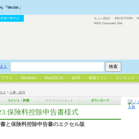
「Vector」
ベクターサイン
ちょい読み!
SELECTION
V
NGS Corporate Site
ド！
イブラリ
Windows
Mac(OS X)
全OS
新着ソフト
ランキング
ネス
>
人事・給与
コメント・評価
スクリーンショット
ダウンロード
H23.保険料控除申告書様式
告書と保険料控除申告書のエクセル版