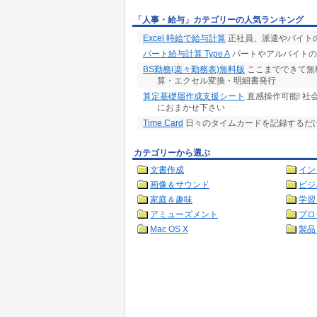
「人事・給与」カテゴリーの人気ランキング
Excel 時給で給与計算
正社員、派遣やバイトの
パート給与計算 Type A
パートやアルバイトの
BS勤務(楽々勤務表)無料版
ここまでできて無料
算・エクセル変換・明細書発行
算定基礎届作成支援シート
直感操作可能! 
におまかせ下さい
Time Card
日々のタイムカードを記録するだ
カテゴリーから選ぶ
文書作成
イン
画像＆サウンド
ビジ
家庭＆趣味
学習
アミューズメント
プロ
Mac OS X
製品