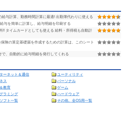
給与計算、勤務時間計算に最適! 出勤簿代わりに使える
給与を簡単に計算し、給与明細を印刷する
!! タイムカードとしても使える 給料・所得税も自動計
社会保険の算定基礎届を作成するための計算は、このシート
けで、自動的に給与明細を発行してくれる
ターネット＆通信
ユーティリティ
ネス
パーソナル
＆教育
ゲーム
グラミング
ハードウェア
ソフト一覧
その他、全OS用一覧